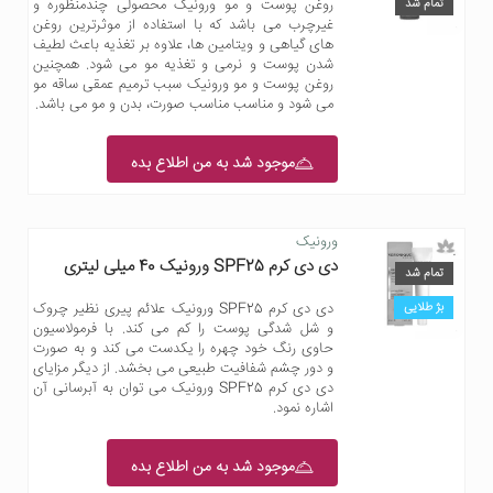
تمام شد
روغن پوست و مو ورونیک محصولی چندمنظوره و
غیرچرب می باشد که با استفاده از موثرترین روغن
های گیاهی و ویتامین ها، علاوه بر تغذیه باعث لطیف
شدن پوست و نرمی و تغذیه مو می شود. همچنین
روغن پوست و مو ورونیک سبب ترمیم عمقی ساقه مو
می شود و مناسب مناسب صورت، بدن و مو می باشد.
موجود شد به من اطلاع بده
ورونیک
دی دی کرم SPF25 ورونیک 40 میلی لیتری
تمام شد
بژ طلایی
دی دی کرم SPF25 ورونیک علائم پیری نظیر چروک
و شل شدگی پوست را کم می کند. با فرمولاسیون
حاوی رنگ خود چهره را یکدست می کند و به صورت
و دور چشم شفافیت طبیعی می بخشد. از دیگر مزایای
دی دی کرم SPF25 ورونیک می توان به آبرسانی آن
اشاره نمود.
موجود شد به من اطلاع بده