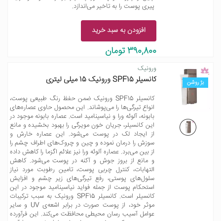
پیری پوست را به تاخیر می‌اندازد.
افزودن به سبد خرید
390,800 تومان
ورونیک
کانسیلر SPF15 ورونیک 15 میلی لیتری
بژ روشن
کانسیلر SPF15 ورونیک ضمن حفظ رنگ طبیعی پوست،
انواع تیرگی‌ها را می‌پوشاند. این محصول حاوی عصاره‌های
بابونه، آلوئه ورا و نیاسینامید است. عصاره بابونه موجود در
این کانسیلر، جریان خون مویرگی را بهبود بخشیده و مانع
از ایجاد لک در پوست می‌شود. این عصاره خارش و
سوزش را درمان نموده و چین و چروک‌های اطراف چشم را
از بین می‌برد. عصاره آلوئه ورا نیز علائم اگزما را کاهش داده
و مانع از بروز جوش و آکنه در پوست می‌شود. کاهش
التهابات، کنترل چربی پوست، تامین رطوبت مورد نیاز
سلول‌های پوستی، رفع تیرگی‌های زیر چشم و افزایش
استحکام پوست از جمله فواید نیاسینامید موجود در این
کانسیلر است. کانسیلر SPF15 ورونیک به سبب ترکیبات
موثر خود، از پوست صورت در برابر اشعه‌ی UV و سایر
عوامل آسیب رسان محیطی محافظت می‌کند. این فرآورده