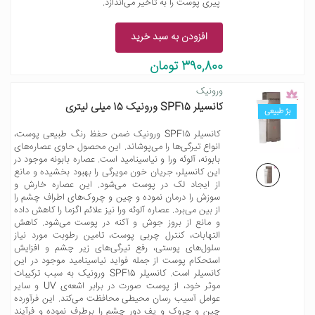
پیری پوست را به تاخیر می‌اندازد.
افزودن به سبد خرید
390,800 تومان
ورونیک
کانسیلر SPF15 ورونیک 15 میلی لیتری
بژ طبیعی
کانسیلر SPF15 ورونیک ضمن حفظ رنگ طبیعی پوست،
انواع تیرگی‌ها را می‌پوشاند. این محصول حاوی عصاره‌های
بابونه، آلوئه ورا و نیاسینامید است. عصاره بابونه موجود در
این کانسیلر، جریان خون مویرگی را بهبود بخشیده و مانع
از ایجاد لک در پوست می‌شود. این عصاره خارش و
سوزش را درمان نموده و چین و چروک‌های اطراف چشم را
از بین می‌برد. عصاره آلوئه ورا نیز علائم اگزما را کاهش داده
و مانع از بروز جوش و آکنه در پوست می‌شود. کاهش
التهابات، کنترل چربی پوست، تامین رطوبت مورد نیاز
سلول‌های پوستی، رفع تیرگی‌های زیر چشم و افزایش
استحکام پوست از جمله فواید نیاسینامید موجود در این
کانسیلر است. کانسیلر SPF15 ورونیک به سبب ترکیبات
موثر خود، از پوست صورت در برابر اشعه‌ی UV و سایر
عوامل آسیب رسان محیطی محافظت می‌کند. این فرآورده
چین و چروک و پف دور چشم را برطرف نموده و فرآیند