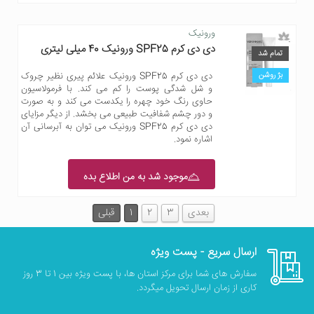
ورونیک
دی دی کرم SPF25 ورونیک 40 میلی لیتری
تمام شد
بژ روشن
دی دی کرم SPF25 ورونیک علائم پیری نظیر چروک
و شل شدگی پوست را کم می کند. با فرمولاسیون
حاوی رنگ خود چهره را یکدست می کند و به صورت
و دور چشم شفافیت طبیعی می بخشد. از دیگر مزایای
دی دی کرم SPF25 ورونیک می توان به آبرسانی آن
اشاره نمود.
موجود شد به من اطلاع بده
بعدی
3
2
1
قبلی
ارسال سریع - پست ویژه
سفارش های شما برای مرکز استان ها، با پست ویژه بین 1 تا 3 روز
کاری از زمان ارسال تحویل میگردد.