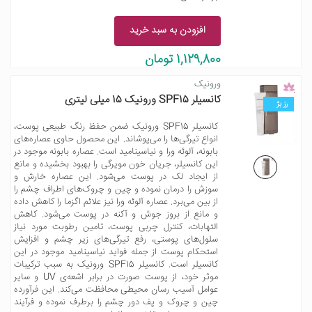
افزودن به سبد خرید
1,129,800 تومان
ورونیک
کانسیلر SPF15 ورونیک 15 میلی لیتری
رز بژ
کانسیلر SPF15 ورونیک ضمن حفظ رنگ طبیعی پوست،
انواع تیرگی‌ها را می‌پوشاند. این محصول حاوی عصاره‌های
بابونه، آلوئه ورا و نیاسینامید است. عصاره بابونه موجود در
این کانسیلر، جریان خون مویرگی را بهبود بخشیده و مانع
از ایجاد لک در پوست می‌شود. این عصاره خارش و
سوزش را درمان نموده و چین و چروک‌های اطراف چشم را
از بین می‌برد. عصاره آلوئه ورا نیز علائم اگزما را کاهش داده
و مانع از بروز جوش و آکنه در پوست می‌شود. کاهش
التهابات، کنترل چربی پوست، تامین رطوبت مورد نیاز
سلول‌های پوستی، رفع تیرگی‌های زیر چشم و افزایش
استحکام پوست از جمله فواید نیاسینامید موجود در این
کانسیلر است. کانسیلر SPF15 ورونیک به سبب ترکیبات
موثر خود، از پوست صورت در برابر اشعه‌ی UV و سایر
عوامل آسیب رسان محیطی محافظت می‌کند. این فرآورده
چین و چروک و پف دور چشم را برطرف نموده و فرآیند