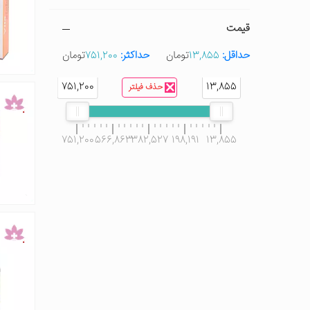
قیمت
حداقل:
13,855
تومان
حداکثر:
751,200
تومان
751,200
13,855
حذف فیلتر
751,200
566,863
382,527
198,191
13,855