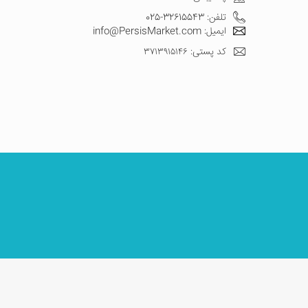
تلفن: 32615543-025
ایمیل: info@PersisMarket.com
کد پستی: ۳۷۱۳۹۱۵۱۴۶