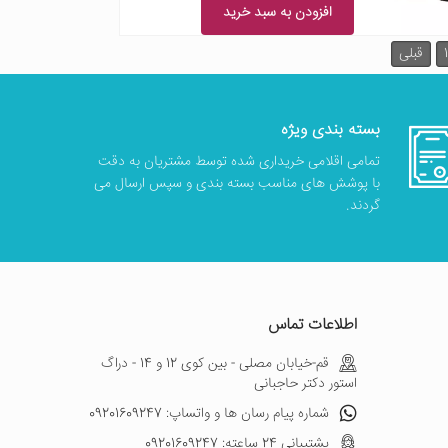
افزودن به سبد خرید
1
قبلی
بسته بندی ویژه
تمامی اقلامی خریداری شده توسط مشتریان به دقت
با پوشش های مناسب بسته بندی و سپس ارسال می
گردند.
اطلاعات تماس
قم-خیابان مصلی - بین کوی 12 و 14 - دراگ
استور دکتر حاجبانی
شماره پیام رسان ها و واتساپ: 09201609247
پشتیبانی 24 ساعته: 09201609247