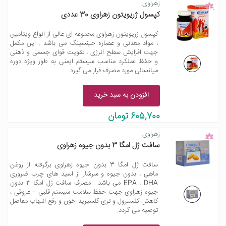
زهراوی
کپسول ژریویتون زهراوی 30 عددی
کپسول ژریویتون زهراوی مجموعه ای عالی از انواع ویتامین
، مواد معدنی و عصاره جینسینگ می باشد . این مکمل
جهت افزایش سطح انرژی ، تقویت قوای جسمی و ذهنی
و حفظ عملکرد مناسب سیستم ایمنی به طور ویژه دوره
میانسالی مورد مصرف قرار می گیرد
افزودن به سبد خرید
605,700 تومان
زهراوی
سافت ژل امگا 3 بدون جیوه زهراوی
سافت ژل امگا 3 بدون جیوه زهراوی برگرفته از روغن
ماهی ، بدون جیوه و سرشار از اسید های چرب ضروری
EPA ، DHA می باشد . مصرف سافت ژل امگا 3 بدون
جیوه زهراوی جهت حفظ سلامت سیستم قلبی – عروقی ،
کاهش کلسترول و تری گلسیرید خون و رفع التهاب مفاصل
توصیه می گردد.