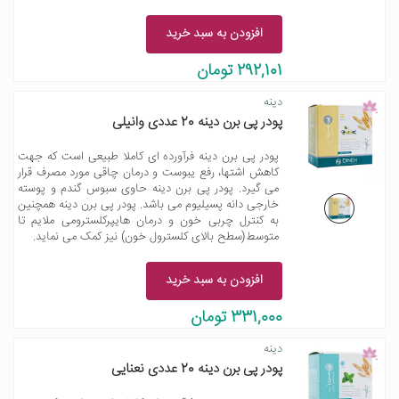
افزودن به سبد خرید
292,101 تومان
دینه
پودر پی برن دینه 20 عددی وانیلی
پودر پی برن دینه فرآورده ای کاملا طبیعی است که جهت
کاهش اشتها، رفع یبوست و درمان چاقی مورد مصرف قرار
می گیرد. پودر پی برن دینه حاوی سبوس گندم و پوسته
خارجی دانه پسیلیوم می باشد. پودر پی برن دینه همچنین
به کنترل چربی خون و درمان هایپرکلسترومی ملایم تا
متوسط(سطح بالای کلسترول خون) نیز کمک می نماید.
افزودن به سبد خرید
331,000 تومان
دینه
پودر پی برن دینه 20 عددی نعنایی