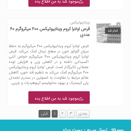
موجود شد به من اطلاع بده
ویتابیوتیکس
قرص اولترا کروم ویتابیوتیکس 200 میکروگرم 60
تمام شد
عددی
قرص اولترا کروم ویتابیوتیکس 200 میکروگرم به حفظ
میزان گلوکوز خون در سطح نرمال کمک می‌کند. قرص
اولترا کروم ویتابیوتیکس 200 میکروگرم خواص آنتی
اکسیدانی داشته و در کاهش وزن و افزایش توده
عضلانی تاثیرگذار است. قرص اولترا کروم ویتابیوتیکس
200 میکروگرم کمک می‌کند به تنظیم قند خون، کاهش
علائم مرتبط با مقاومت به انسولین در سندرم تخمدان
پلی کیستیک و بهبود متابولیسم کربوهیدرات و چربی.
موجود شد به من اطلاع بده
بعدی
3
2
1
قبلی
ارسال سریع - پست ویژه