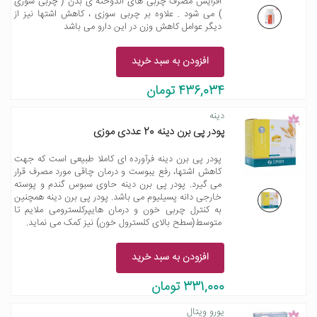
افزایش مصرف چربی های اندوخته ی بدن ( چربی سوزی
) می شود . علاوه بر چربی سوزی ، کاهش اشتها نیز از
دیگر عوامل کاهش وزن در این دارو می باشد
افزودن به سبد خرید
436,034 تومان
دینه
پودر پی برن دینه 20 عددی موزی
پودر پی برن دینه فرآورده ای کاملا طبیعی است که جهت
کاهش اشتها، رفع یبوست و درمان چاقی مورد مصرف قرار
می گیرد. پودر پی برن دینه حاوی سبوس گندم و پوسته
خارجی دانه پسیلیوم می باشد. پودر پی برن دینه همچنین
به کنترل چربی خون و درمان هایپرکلسترومی ملایم تا
متوسط(سطح بالای کلسترول خون) نیز کمک می نماید.
افزودن به سبد خرید
331,000 تومان
یورو ویتال