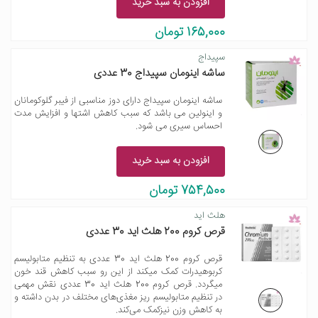
افزودن به سبد خرید
165,000 تومان
سپیداج
ساشه اینومان سپیداج 30 عددی
ساشه اینومان سپیداج دارای دوز مناسبی از فیبر گلوکومانان
و اینولین می باشد که سبب کاهش اشتها و افزایش مدت
احساس سیری می شود.
افزودن به سبد خرید
754,500 تومان
هلث اید
قرص کروم 200 هلث اید 30 عددی
قرص کروم 200 هلث اید 30 عددی به تنظیم متابولیسم
کربوهیدرات کمک میکند از این رو سبب کاهش قند خون
میگردد. قرص کروم 200 هلث اید 30 عددی نقش مهمی
در تنظیم متابولیسم ریز مغذی‌های مختلف در بدن داشته و
به کاهش وزن نیزکمک می‌کند.