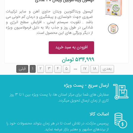
کپسول ویتاگلوبین ویتان 30 عددی
کپسول ویتاگلوبین ویتان حاوی آهن و سایر ترکیبات
ضروری جهت خونسازی و پیشگیری و درمان کم خونی می
باشد . تقویت سیستم ایمنی ، افزایش سطح انرژی و
شادابی در طول روز و جذب بالا به دلیل فرمولاسیون ویژه
از دیگر ویژگی های این محصول است.
افزودن به سبد خرید
534,999 تومان
…
بعدی
18
17
5
4
3
2
1
قبلی
ارسال سریع - پست ویژه
سفارش های شما برای مرکز استان ها، با پست ویژه بین 1 تا 3 روز
کاری از زمان ارسال تحویل میگردد.
اصالت کالا
پرسیس مارکت، در تلاش است تا در هر زمان بتواند محصولات خود را
از برندهای مشهور و معتبر بازار عرضه نماید.