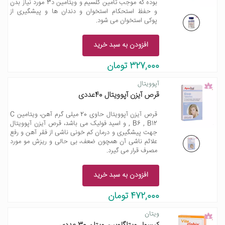
بوده که موجب تامین کلسیم و ویتامین د3 مورد نیاز بدن
و حفظ استحکام استخوان و دندان ها و پیشگیری از
پوکی استخوان می شود.
افزودن به سبد خرید
327,000 تومان
آپوویتال
قرص آیزن آپوویتال 40عددی
قرص آیزن آپوویتال حاوی 20 میلی گرم آهن، ویتامین C
, B6 , B12 و اسید فولیک می باشد، قرص آیزن آپوویتال
جهت پیشگیری و درمان کم خونی ناشی از فقر آهن و رفع
علائم ناشی آن همچون ضعف، بی حالی و ریزش مو مورد
مصرف قرار می گیرد.
افزودن به سبد خرید
472,000 تومان
ویتان