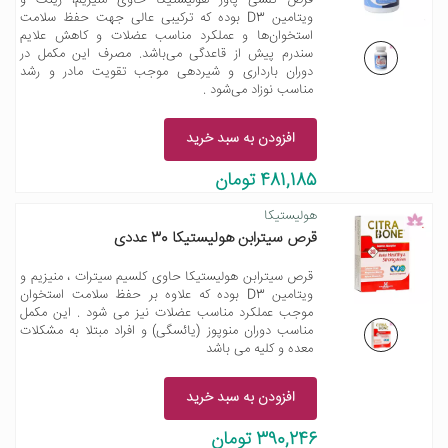
قرص کلسی پاور هولیستیکا حاوی منیزیم، زینک و
ویتامین D3 بوده که ترکیبی عالی جهت حفظ سلامت
استخوان‌ها و عملکرد مناسب عضلات و کاهش علایم
سندرم پیش از قاعدگی می‌باشد. مصرف این مکمل در
دوران بارداری و شیردهی موجب تقویت مادر و رشد
مناسب نوزاد می‌شود .
افزودن به سبد خرید
481,185 تومان
هولیستیکا
قرص سیترابن هولیستیکا 30 عددی
قرص سیترابن هولیستیکا حاوی کلسیم سیترات ، منیزیم و
ویتامین D3 بوده که علاوه بر حفظ سلامت استخوان
موجب عملکرد مناسب عضلات نیز می شود . این مکمل
مناسب دوران منوپوز (یائسگی) و افراد مبتلا به مشکلات
معده و کلیه می باشد
افزودن به سبد خرید
390,246 تومان