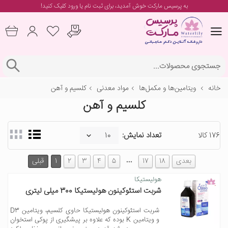
به پرسیس مارکت خوش آمدید، برای
ثبت نام یا ورود
کلیک کنید!
خانه
ویتامین‌ها و مکمل‌ها
مواد معدنی
کلسیم و آهن
کلسیم و آهن
176 کالا
تعداد نمایش:
…
بعدی
18
17
5
4
3
2
1
قبلی
هولیستیکا
شربت استئوکینون هولیستیکا 300 میلی لیتری
شربت استئوکینون هولیستیکا حاوی کلسیم، ویتامین D3
و ویتامین K بوده که علاوه بر پیشگیری از پوکی استخوان