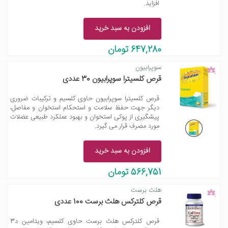
افزاید.
افزودن به سبد خرید
647,280 تومان
سوپرابیون
قرص کلسیترا سوپرابیون 30 عددی
قرص کلسیترا سوپرابیون حاوی کلسیم و ترکیبات ضروری
دیگر جهت حفظ سلامت و استحکام استخوان و مفاصل،
پیشگیری از پوکی استخوان و بهبود عملکرد طبیعی عضلات
مورد مصرف قرار می گیرد.
افزودن به سبد خرید
566,751 تومان
هلث برست
قرص کلترکس هلث برست 100 عددی
قرص کلترکس هلث برست حاوی کلسیم، ویتامین د3