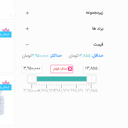
زیرمجموعه
برند ها
ارسال را
قیمت
حداقل:
13,855
تومان
حداکثر:
3,950,000
تومان
3,950,000
13,855
حذف فیلتر
ارسال را
3,950,000
2,965,963
1,981,927
997,891
13,855