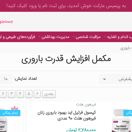
به پرسیس مارکت خوش آمدید، برای
ثبت نام یا ورود
کلیک کنید!
جستجوی پیشر
جستجوی
 اندام و تغذیه
مراقبت شخصی
مدیریت بهداشتی
فرآورده‌های طبیعی و ا
باروری
مکمل افزایش قدرت باروری
تعداد نمایش:
بعدی
6
5
4
3
2
فیرهون هلث
کپسول فرتیل اید بهبود باروری زنان
یگان
ارسال رایگان
فیرهون هلث 90 عددی
2,780,000 تومان