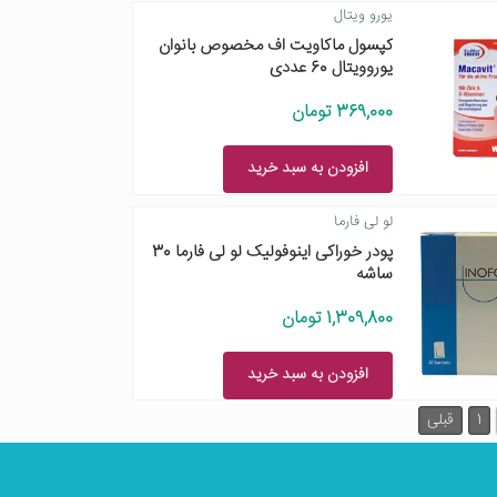
یورو ویتال
کپسول ماکاویت اف مخصوص بانوان
یوروویتال 60 عددی
369,000 تومان
افزودن به سبد خرید
لو لی فارما
پودر خوراکی اینوفولیک لو لی فارما 30
ساشه
1,309,800 تومان
افزودن به سبد خرید
1
قبلی