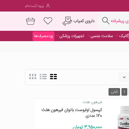
ورود/ثبت‌نام
فته
داروی کمیاب
 پیشرفته
رگانیک
سلامت جنسی
تجهیزات پزشکی
زودمصرف‌ها
داروی کمیاب
1
قبلی
فیرهون هلث
کپسول اوابوست بانوان فیرهون هلث
120 عددی
3,950,000 تومان