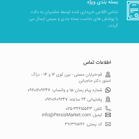
بسته بندی ویژه
تمامی اقلامی خریداری شده توسط مشتریان به دقت
با پوشش های مناسب بسته بندی و سپس ارسال می
گردند.
اطلاعات تماس
قم-خیابان مصلی - بین کوی 12 و 14 - دراگ
استور دکتر حاجبانی
شماره پیام رسان ها و واتساپ: 09201609247
پشتیبانی 24 ساعته: 09201609247
تلفن: 32615543-025
ایمیل: info@PersisMarket.com
کد پستی: ۳۷۱۳۹۱۵۱۴۶