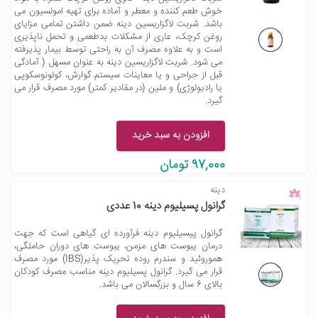
خوش طعم کننده و معطر و آماده برای تهیه امولسیون می
باشد. شربت لاگزاریسین دینه ضمن داشتن تمامی مزایای
روغن کرچک، عاری از مشکلات بدطعمی و تحمل ناپذیری
است و به علاوه مصرف آن به راحتی توسط بیمار پذیرفته
می شود. شربت لاگزاریسین دینه به عنوان مسهل ( آمادگی
قبل از جراحی و یا معاینات سیستم گوارش، کولونوسکوپی
یا رادیولوژی) و ملین (در مقادیر کمتر) مورد مصرف قرار می
گیرد.
افزودن به سبد خرید
97,000 تومان
دینه
گرانول پسیلیوم دینه 10 عددی
گرانول پیسیلیوم دینه فرآورده ای گیاهی است که جهت
درمان یبوست های مزمن، یبوست های دوران حاملگی،
هموروئید و سندرم روده تحریک پذیر(IBS) مورد مصرف
قرار می گیرد. گرانول پسیلیوم دینه مناسب مصرف کودکان
بالای 6 سال و بزرگسالان می باشد.