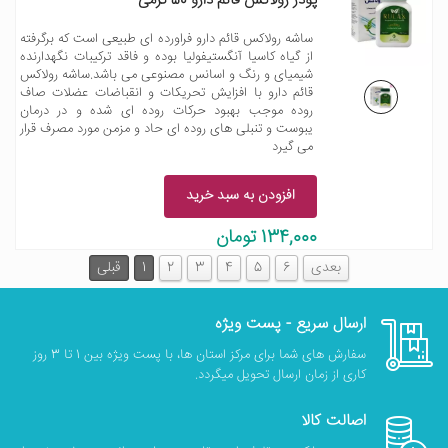
پودر رولاکس قائم دارو 50 گرمی
ساشه رولاکس قائم دارو فراورده ای طبیعی است که برگرفته
از گیاه کاسیا آنگستیفولیا بوده و فاقد ترکیبات نگهدارنده
شیمیای و رنگ و اسانس مصنوعی می باشد.ساشه رولاکس
قائم دارو با افزایش تحریکات و انقباضات عضلات صاف
روده موجب بهبود حرکات روده ای شده و در درمان
یبوست و تنبلی های روده ای حاد و مزمن مورد مصرف قرار
می گیرد
افزودن به سبد خرید
134,000 تومان
بعدی
6
5
4
3
2
1
قبلی
ارسال سریع - پست ویژه
سفارش های شما برای مرکز استان ها، با پست ویژه بین 1 تا 3 روز
کاری از زمان ارسال تحویل میگردد.
اصالت کالا