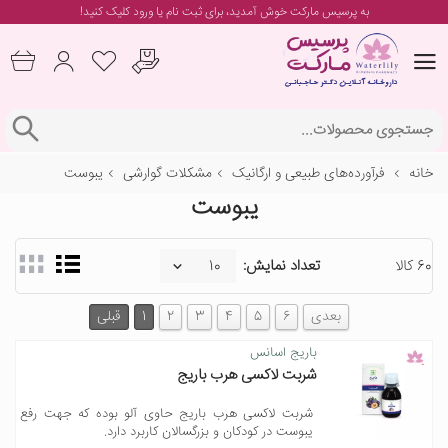
به پرسیس مارکت خوش آمدید، برای
ثبت نام یا ورود
کلیک کنید!
خانه
فرآورده‌های طبیعی و ارگانیک
مشکلات گوارشی
یبوست
یبوست
60 کالا
تعداد نمایش:
بعدی
6
5
4
3
2
1
قبلی
باریج اسانس
شربت لاکسی هرب باریج
شربت لاکسی هرب باریج حاوی آلو بوده که جهت رفع
یبوست در کودکان و بزرگسالان کاربرد دارد.