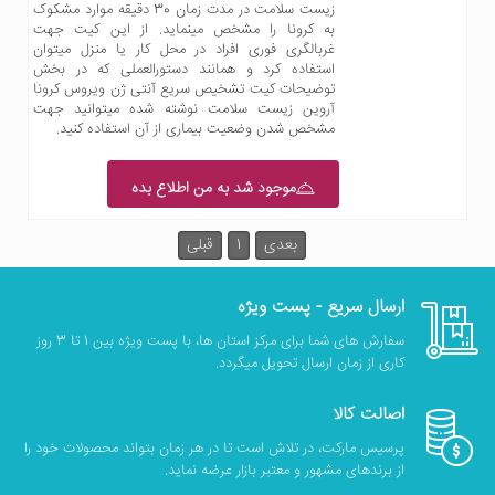
زیست سلامت در مدت زمان 30 دقیقه موارد مشکوک
به کرونا را مشخص مینماید. از این کیت جهت
غربالگری فوری افراد در محل کار یا منزل میتوان
استفاده کرد و همانند دستورالعملی که در بخش
توضیحات کیت تشخیص سریع آنتی ژن ویروس کرونا
آروین زیست سلامت نوشته شده میتوانید جهت
مشخص شدن وضعیت بیماری از آن استفاده کنید.
موجود شد به من اطلاع بده
بعدی
1
قبلی
ارسال سریع - پست ویژه
سفارش های شما برای مرکز استان ها، با پست ویژه بین 1 تا 3 روز
کاری از زمان ارسال تحویل میگردد.
اصالت کالا
پرسیس مارکت، در تلاش است تا در هر زمان بتواند محصولات خود را
از برندهای مشهور و معتبر بازار عرضه نماید.