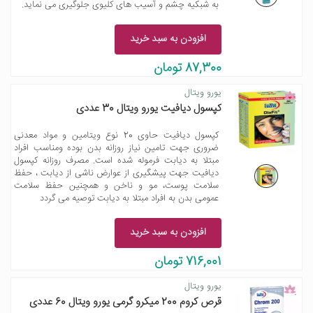
به شبکیه چشم و آسیب های کلیوی جلوگیری می نماید.
افزودن به سبد خرید
87,300 تومان
یورو ویتال
کپسول دیافیت یورو ویتال 30 عددی
کپسول دیافیت حاوی 20 نوع ویتامین و مواد معدنی
ضروری جهت تامین نیاز روزانه بدن بوده ومناسب افراد
مبتلا به دیابت فرموله شده است. مصرف روزانه کپسول
دیافیت جهت پیشگیری از عوارض ناشی از دیابت ، حفظ
سلامت پوست، مو و ناخن و همچنین حفظ سلامت
عمومی بدن به افراد مبتلا به دیابت توصیه می گردد
افزودن به سبد خرید
716,001 تومان
یورو ویتال
قرص کروم 200 میکرو گرمی یورو ویتال 60 عددی