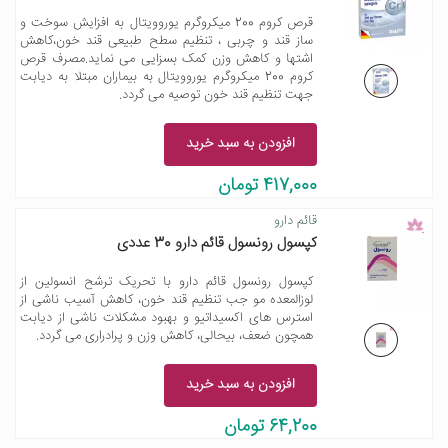
قرص کروم 200 میکروگرم یوروویتال به افزایش سوخت و
ساز قند و چربی ، تنظیم سطح طبیعی قند خون،کاهش
اشتها و کاهش وزن کمک بسزایی می نماید.مصرف قرص
کروم 200 میکروگرم یوروویتال به بیماران مبتلا به دیابت
جهت تنظیم قند خون توصیه می گردد.
افزودن به سبد خرید
417,000 تومان
قائم دارو
کپسول رونسول قائم دارو 30 عددی
کپسول رونسول قائم دارو با تحریک ترشح انسولین از
لوزالمعده مو جب تنظیم قند خون، کاهش آسیب ناشی از
استرس های اکسیداتیو و بهبود مشکلات ناشی از دیابت
همچون ضعف، بی‎حالی، کاهش وزن و پرادراری می گردد.
افزودن به سبد خرید
64,200 تومان