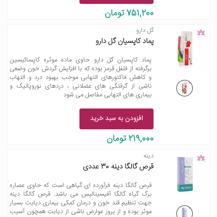
751,200 تومان
گل دارو
پماد کاپسیان گل دارو
پماد کاپسیان گل دارو حاوی ماده موثره کاپسائیسین
برگرفته از فلفل قرمز بوده که با افزایش گردش خون وضعی
و کاهش فاکتورهای التهابی موجب بهبود درد و التهاب
ناشی از گرفتگی های عضلانی ، دردهای نوروپاتیک و
بیماری های التهابی مفاصل می شود
افزودن به سبد خرید
219,000 تومان
دینه
قرص گالگا دینه 30 عددی
قرص گالگا دینه فرآورده ای گیاهی است که حاوی عصاره
برگ گیاه گالگا آفیسینالیس می باشد. قرص گالگا دینه
جهت تنظیم قند خون و درمان کمکی بیماری دیابت بسیار
موثر بوده و از بروز عوارض ناشی از دیابت همچون آسیب