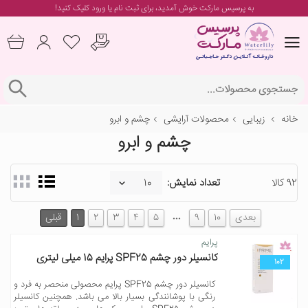
به پرسیس مارکت خوش آمدید، برای
ثبت نام یا ورود
کلیک کنید!
خانه
زیبایی
محصولات آرایشی
چشم و ابرو
چشم و ابرو
92 کالا
تعداد نمایش:
…
بعدی
10
9
5
4
3
2
1
قبلی
پرایم
کانسیلر دور چشم SPF25 پرایم 15 میلی لیتری
102
کانسیلر دور چشم SPF25 پرایم محصولی منحصر به فرد و
رنگی با پوشانندگی بسیار بالا می باشد. همچنین کانسیلر