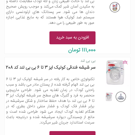
بی لند با حالت طبیعی زبان و لثه کودک مطابقت داشته و
به مکیدن آسان شیر کمک می‌کند و موجب رویش صحیح
دندان ها می شود. سر پستانک های ارتودنسی دارای
سیستم ضد کولیک هوا هستند که به مایع غذایی اجازه
عبور به طور طبیعی را می دهد.
افزودن به سبد خرید
111,000 تومان
بی بی لند
سر شیشه فندقی کولیک ایز 3 تا 6 بی بی لند کد 208
تکنولوژی خاص به کار رفته در سر شیشه کولیک ایز 3 تا 6
بی بی لند الهام گرفته شده از پستان مادر می باشد و سبب
راحتی کودک در زمان تغذیه می شود. طراحی مارپیچی
منحصر به فرد و گلبرگ های سطح سر شیشه کولیک ایز 3
تا 6 بی بی لند ،با هدف حفظ ساختار و شکل سرشیشه در
برابر فشار فک کودک و فشار منفی داخل بطری که در
هنگام تغذیه کودک ایجاد می شود طراحی شده است و
مانع از چسبندگی دیواره سرشیشه شده و درنتیجه باعث
سرعت استاندارد جریان شیر میگردد.