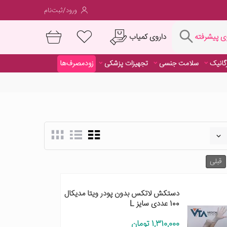
ورود/ثبت‌نام
فته
داروی کمیاب
 پیشرفته
رگانیک
سلامت جنسی
تجهیزات پزشکی
زودمصرف‌ها
داروی کمیاب
قبلی
دستکش لاتکس بدون پودر ویتا مدیکال
100 عددی سایز L
1,310,000 تومان