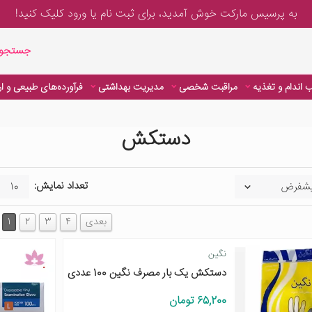
به پرسیس مارکت خوش آمدید، برای
ثبت نام یا ورود
کلیک کنید!
جستجوی پیشر
جستجوی
 اندام و تغذیه
مراقبت شخصی
مدیریت بهداشتی
فرآورده‌های طبیعی و ا
دستکش
تعداد نمایش:
بعدی
4
3
2
1
نگین
دستکش یک بار مصرف نگین 100 عددی
65,200 تومان