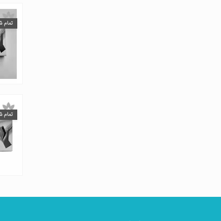
تمام ش
تمام ش