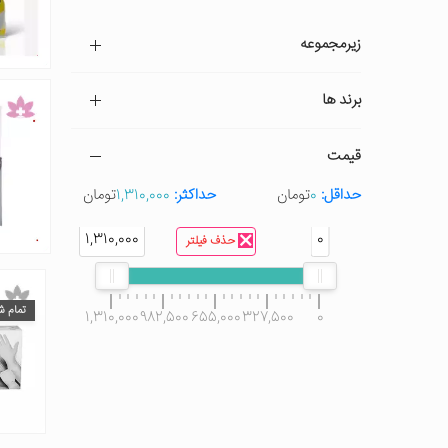
زیرمجموعه
برند ها
قیمت
حداقل:
0
تومان
حداکثر:
1,310,000
تومان
1,310,000
0
حذف فیلتر
تمام ش
1,310,000
982,500
655,000
327,500
0