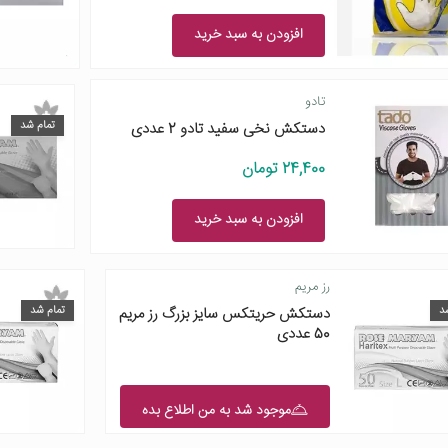
افزودن به سبد خرید
تادو
تمام شد
دستکش نخی سفید تادو 2 عددی
24,400 تومان
افزودن به سبد خرید
رز مریم
د
تمام شد
دستکش حریتکس سایز بزرگ رز مریم
50 عددی
موجود شد به من اطلاع بده