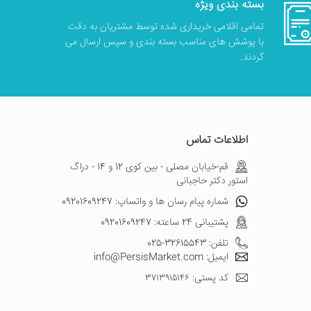
بسته بندی ویژه
تمامی اقلامی خریداری شده توسط مشتریان به دقت
با پوشش های مناسب بسته بندی و سپس ارسال می
گردند.
اطلاعات تماس
قم-خیابان مصلی - بین کوی 12 و 14 - دراگ
استور دکتر حاجبانی
شماره پیام رسان ها و واتساپ: 09201609247
پشتیبانی 24 ساعته: 09201609247
تلفن: 32615543-025
ایمیل: info@PersisMarket.com
کد پستی: ۳۷۱۳۹۱۵۱۴۶