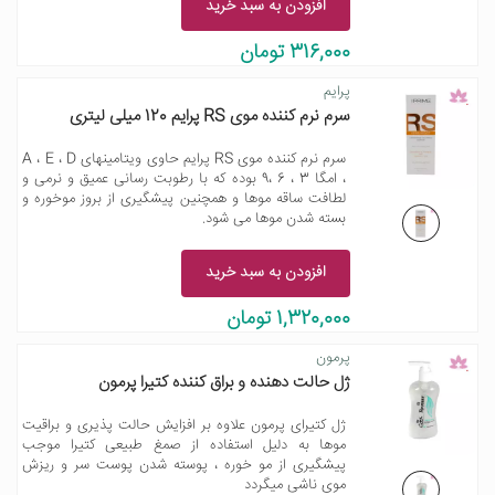
افزودن به سبد خرید
316,000 تومان
پرایم
سرم نرم کننده موی RS پرایم 120 میلی لیتری
سرم نرم کننده موی RS پرایم حاوی ویتامینهای A ، E ، D
، امگا 3 ، 6 ،9 بوده که با رطوبت رسانی عمیق و نرمی و
لطافت ساقه موها و همچنین پیشگیری از بروز موخوره و
بسته شدن موها می شود.
افزودن به سبد خرید
1,320,000 تومان
پرمون
ژل حالت دهنده و براق کننده کتیرا پرمون
ژل کتیرای پرمون علاوه بر افزایش حالت پذیری و براقیت
موها به دلیل استفاده از صمغ طبیعی کتیرا موجب
پیشگیری از مو خوره ، پوسته شدن پوست سر و ریزش
موی ناشی میگردد