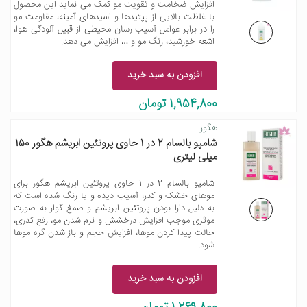
افزایش ضخامت و تقویت مو کمک می نماید این محصول
با غلظت بالایی از پپتیدها و اسیدهای آمینه، مقاومت مو
را در برابر عوامل آسیب رسان محیطی از قبیل آلودگی هوا،
اشعه خورشید، رنگ مو و … افزایش می دهد.
افزودن به سبد خرید
1,954,800 تومان
هگور
شامپو بالسام 2 در 1 حاوی پروتئین ابریشم هگور 150
میلی لیتری
شامپو بالسام 2 در 1 حاوی پروتئین ابریشم هگور برای
موهای خشک و کدر، آسیب دیده و یا رنگ شده است که
به دلیل دارا بودن پروتئین ابریشم و صمغ گوار به صورت
موثری موجب افزایش درخشش و نرم شدن مو، رفع کدری،
حالت پیدا کردن موها، افزایش حجم و باز شدن گره موها
شود.
افزودن به سبد خرید