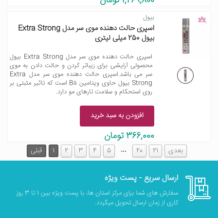
1,269,800 تومان
بیول
اسپری حالت دهنده موی سر مدل Extra Strong
بیول 250 میلی لیتری
اسپری حالت دهنده موی سر مدل Extra Strong بیول
محصولی آرایشی برای زیباتر کردن و حالت دادن به موی
سر می باشد.اسپری حالت دهنده موی سر مدل Extra
Strong بیول حاوی ویتامین B۵ است که تاثیر مثبتی بر
روی استحکام و سلامت تارهای مو دارد.
افزودن به سبد خرید
366,000 تومان
…
بعدی
21
20
5
4
3
2
1
قبلی
ارسال سریع - پست ویژه
سفارش های شما برای مرکز استان ها، با پست ویژه بین 1 تا 3 روز
کاری از زمان ارسال تحویل میگردد.