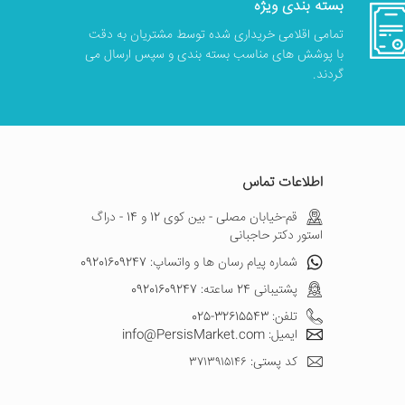
بسته بندی ویژه
تمامی اقلامی خریداری شده توسط مشتریان به دقت
با پوشش های مناسب بسته بندی و سپس ارسال می
گردند.
اطلاعات تماس
قم-خیابان مصلی - بین کوی 12 و 14 - دراگ
استور دکتر حاجبانی
شماره پیام رسان ها و واتساپ: 09201609247
پشتیبانی 24 ساعته: 09201609247
تلفن: 32615543-025
ایمیل: info@PersisMarket.com
کد پستی: ۳۷۱۳۹۱۵۱۴۶