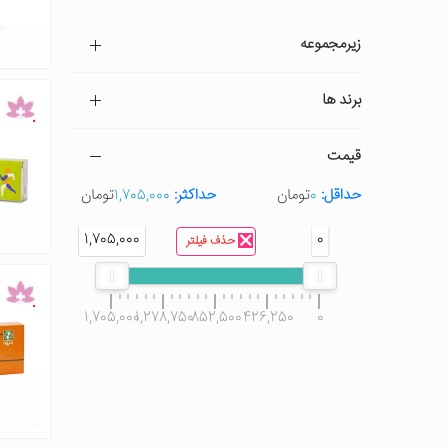
زیرمجموعه
برند ها
قیمت
حداقل:
0
تومان
حداکثر:
1,705,000
تومان
1,705,000
0
حذف فیلتر
1,705,000
1,278,750
852,500
426,250
0