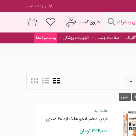
ورود/ثبت‌نام
فته
داروی کمیاب
 پیشرفته
رگانیک
سلامت جنسی
تجهیزات پزشکی
زودمصرف‌ها
داروی کمیاب
1
قبلی
هلث اید
قرص مخمر آبجو هلث اید 60 عددی
234,000 تومان