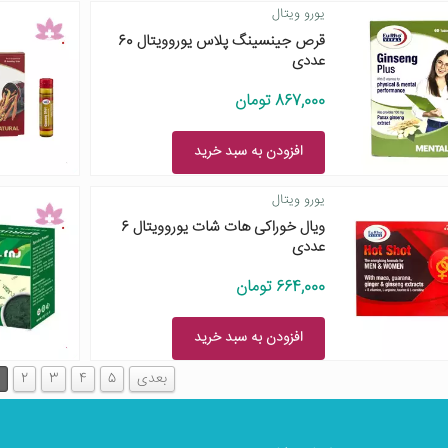
یورو ویتال
قرص جینسینگ پلاس یوروویتال 60
عددی
867,000 تومان
افزودن به سبد خرید
یورو ویتال
ویال خوراکی هات شات یوروویتال 6
عددی
664,000 تومان
افزودن به سبد خرید
بعدی
5
4
3
2