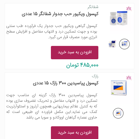
شفانگر
کپسول ویکیور حب جدوار شفانگر 15 عددی
کپسول گیاهی ویکیور حب جدوار یک فرآورده طب سنتی
بوده و جهت تسکین درد و التهاب مفاصل و افزایش سطح
انرژی مورد مصرف قرار می گیرد.
افزودن به سبد خرید
485,000 تومان
رازک
کپسول پیاسیدین 300 رازک 15 عددی
کپسول پیاسیدین 300 رازک گزینه ای مناسب جهت
تسکین درد و التهاب مفاصل و تحریک غضروف سازی بوده
که به کنترل علائم بیماریهایی همچون آرتروز و استئوآرتریت
کمک می نماید.این مکمل فراورده ای طبیعی است که
حاوی عصاره گیاهان اووکادو و سویا می باشد
افزودن به سبد خرید