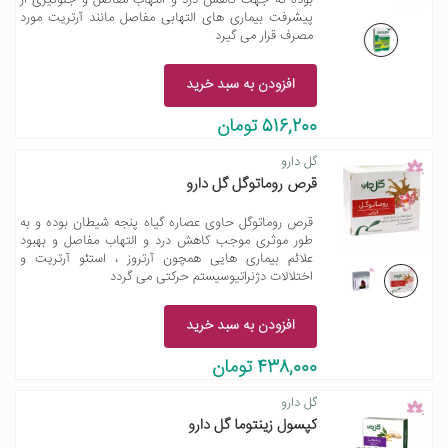
بوده که جهت کاهش درد و التهاب مفاصل و جلوگیری از
پیشرفت بیماری های التهابی مفاصل مانند آرتریت مورد
مصرف قرار می گیرد
افزودن به سبد خرید
516,200 تومان
گل دارو
قرص روماتوگل گل دارو
قرص روماتوگل حاوی عصاره گیاه پنجه شیطان بوده و به
طور موثری موجب کاهش درد و التهاب مفاصل و بهبود
علائم بیماری هایی همچون آرتروز ، استئو آرتریت و
اختلالات دژنراتیوسیستم حرکتی می گردد
افزودن به سبد خرید
438,000 تومان
گل دارو
کپسول زینتوما گل دارو