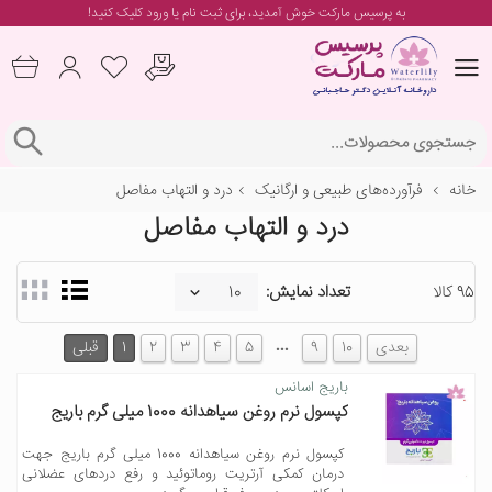
به پرسیس مارکت خوش آمدید، برای
ثبت نام یا ورود
کلیک کنید!
خانه
فرآورده‌های طبیعی و ارگانیک
درد و التهاب مفاصل
درد و التهاب مفاصل
95 کالا
تعداد نمایش:
…
بعدی
10
9
5
4
3
2
1
قبلی
باریج اسانس
کپسول نرم روغن سیاهدانه 1000 میلی گرم باریج
کپسول نرم روغن سیاهدانه 1000 میلی گرم باریج جهت
درمان کمکی آرتریت روماتوئید و رفع دردهای عضلانی