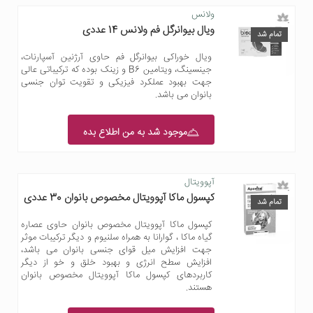
ولانس
ویال بیوانرگل فم ولانس 14 عددی
تمام شد
ویال خوراکی بیوانرگل فم حاوی آرژنین آسپارنات،
جینسینگ، ویتامین B6 و زینک بوده که ترکیباتی عالی
جهت بهبود عملکرد فیزیکی و تقویت توان جنسی
بانوان می باشد.
موجود شد به من اطلاع بده
آپوویتال
کپسول ماکا آپوویتال مخصوص بانوان 30 عددی
تمام شد
کپسول ماکا آپوویتال مخصوص بانوان حاوی عصاره
گیاه ماکا ، گوارانا به همراه سلنیوم و دیگر ترکیبات موثر
جهت افزایش میل قوای جنسی بانوان می باشد،
افزایش سطح انرژی و بهبود خلق و خو از دیگر
کاربردهای کپسول ماکا آپوویتال مخصوص بانوان
هستند.