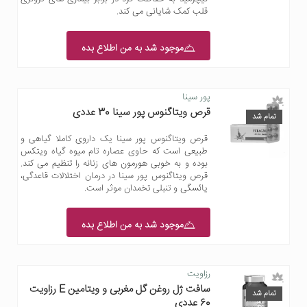
قلب کمک شایانی می کند.
موجود شد به من اطلاع بده
پور سینا
قرص ویتاگنوس پور سینا 30 عددی
تمام شد
قرص ویتاگنوس پور سینا یک داروی کاملا گیاهی و
طبیعی است که حاوی عصاره تام میوه گیاه ویتکس
بوده و به خوبی هورمون های زنانه را تنظیم می کند.
قرص ویتاگنوس پور سینا در درمان اختلالات قاعدگی،
یائسگی و تنبلی تخمدان موثر است.
موجود شد به من اطلاع بده
رزاویت
سافت ژل روغن گل مغربی و ویتامین E رزاویت
تمام شد
60 عددی