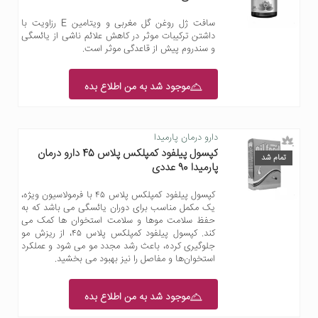
سافت ژل روغن گل مغربی و ویتامین E رزاویت با
داشتن ترکیبات موثر در کاهش علائم ناشی از یائسگی
و سندروم پیش از قاعدگی موثر است.
موجود شد به من اطلاع بده
دارو درمان پارمیدا
کپسول پیلفود کمپلکس پلاس 45 دارو درمان
تمام شد
پارمیدا 90 عددی
کپسول پیلفود کمپلکس پلاس ۴۵ با فرمولاسیون ویژه،
یک مکمل مناسب برای دوران یائسگی می باشد که به
حفظ سلامت موها و سلامت استخوان ها کمک می
کند. کپسول پیلفود کمپلکس پلاس ۴۵، از ریزش مو
جلوگیری کرده، باعث رشد مجدد مو می شود و عملکرد
استخوان‌ها و مفاصل را نیز بهبود می بخشید.
موجود شد به من اطلاع بده