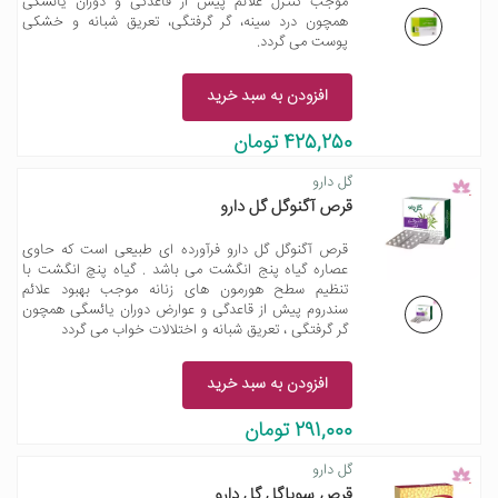
موجب کنترل علائم پیش از قاعدگی و دوران یائسگی
همچون درد سینه، گر گرفتگی، تعریق شبانه و خشکی
پوست می گردد.
افزودن به سبد خرید
425,250 تومان
گل دارو
قرص آگنوگل گل دارو
قرص آگنوگل گل دارو فرآورده ای طبیعی است که حاوی
عصاره گیاه پنج انگشت می باشد . گیاه پنچ انگشت با
تنظیم سطح هورمون های زنانه موجب بهبود علائم
سندروم پیش از قاعدگی و عوارض دوران یائسگی همچون
گر گرفتگی ، تعریق شبانه و اختلالات خواب می گردد
افزودن به سبد خرید
291,000 تومان
گل دارو
قرص سویاگل گل دارو