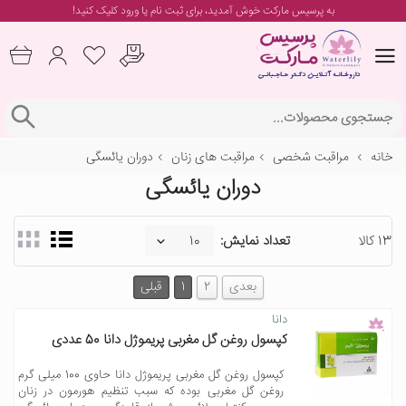
به پرسیس مارکت خوش آمدید، برای
ثبت نام یا ورود
کلیک کنید!
خانه
مراقبت شخصی
مراقبت های زنان
دوران یائسگی
دوران یائسگی
13 کالا
تعداد نمایش:
بعدی
2
1
قبلی
دانا
کپسول روغن گل مغربی پریموژل دانا 50 عددی
کپسول روغن گل مغربی پریموژل دانا حاوی 100 میلی گرم
روغن گل مغربی بوده که سبب تنظیم هورمون در زنان