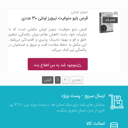
نیچرز اونلی
قرص بایو منوفیت نیچرز اونلی 30 عددی
تمام شد
قرص بایو منوفیت نیچرز اونلی مکملی است که با
ترکیبات خود باعث کاهش علائم دوران یائسگی، تنظیم
خلق و قو و بهبود تحریک پذیری و افسردگی می‌شود.
این مکمل به حفظ سلامت قلب و عروق و استخوان در
یائسگی نیز کمک می‌کند.
موجود شد به من اطلاع بده
بعدی
2
1
قبلی
ارسال سریع - پست ویژه
سفارش های شما برای مرکز استان ها، با پست ویژه بین 1 تا 3 روز
کاری از زمان ارسال تحویل میگردد.
اصالت کالا