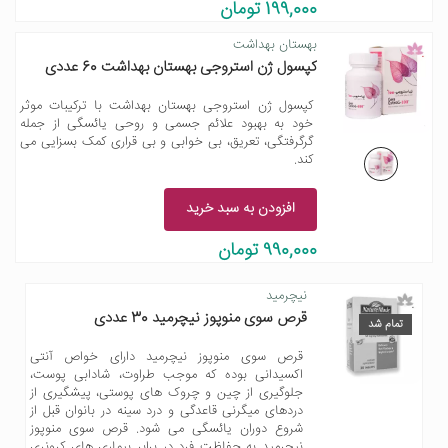
199,000 تومان
بهستان بهداشت
کپسول ژن استروجی بهستان بهداشت 60 عددی
کپسول ژن استروجی بهستان بهداشت با ترکیبات موثر
خود به بهبود علائم جسمی و روحی یائسگی از جمله
گرگرفتگی، تعریق، بی خوابی و بی قراری کمک بسزایی می
کند.
افزودن به سبد خرید
990,000 تومان
نیچرمید
قرص سوی منوپوز نیچرمید 30 عددی
تمام شد
قرص سوی منوپوز نیچرمید دارای خواص آنتی
اکسیدانی بوده که موجب طراوت، شادابی پوست،
جلوگیری از چین و چروک های پوستی، پیشگیری از
دردهای میگرنی قاعدگی و درد سینه در بانوان قبل از
شروع دوران یائسگی می شود. قرص سوی منوپوز
نیچرمید به حفاظت فرد در برابر بیماری های کرونری