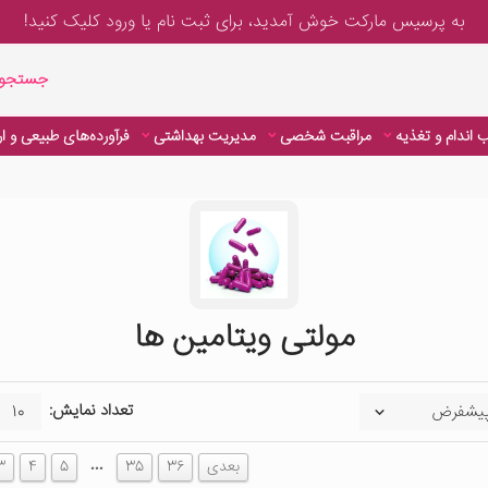
به پرسیس مارکت خوش آمدید، برای
ثبت نام یا ورود
کلیک کنید!
جستجوی پیشر
جستجوی
 اندام و تغذیه
مراقبت شخصی
مدیریت بهداشتی
فرآورده‌های طبیعی و ا
مولتی ویتامین ها
تعداد نمایش:
…
بعدی
36
35
5
4
3