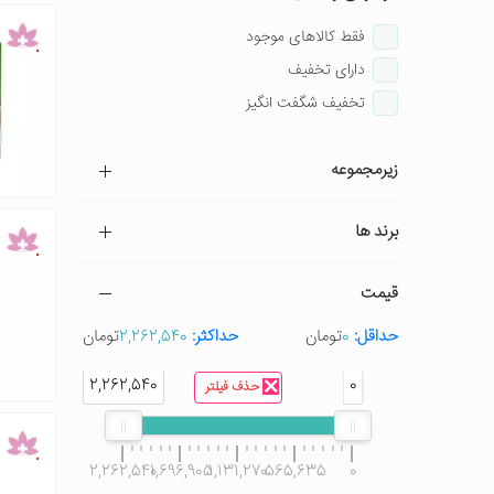
فقط کالاهای موجود
دارای تخفیف
تخفیف شگفت انگیز
زیرمجموعه
برند ها
قیمت
حداقل:
0
تومان
حداکثر:
2,262,540
تومان
2,262,540
0
حذف فیلتر
2,262,540
1,696,905
1,131,270
565,635
0