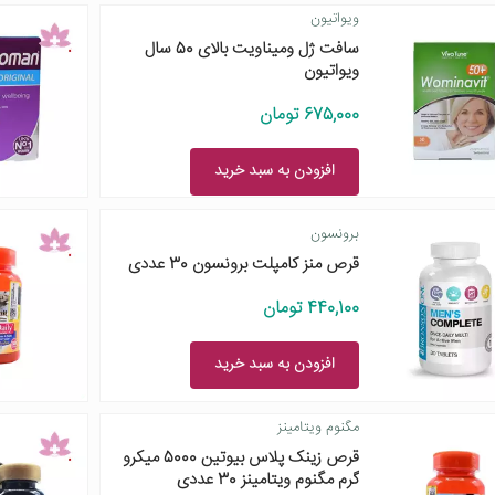
ویواتیون
سافت ژل ومیناویت بالای 50 سال
ویواتیون
675,000 تومان
افزودن به سبد خرید
برونسون
قرص منز کامپلت برونسون 30 عددی
440,100 تومان
افزودن به سبد خرید
مگنوم ویتامینز
قرص زینک پلاس بیوتین 5000 میکرو
گرم مگنوم ویتامینز 30 عددی