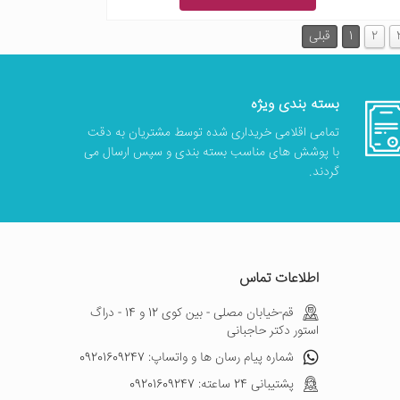
2
1
قبلی
بسته بندی ویژه
تمامی اقلامی خریداری شده توسط مشتریان به دقت
با پوشش های مناسب بسته بندی و سپس ارسال می
گردند.
اطلاعات تماس
قم-خیابان مصلی - بین کوی 12 و 14 - دراگ
استور دکتر حاجبانی
شماره پیام رسان ها و واتساپ: 09201609247
پشتیبانی 24 ساعته: 09201609247