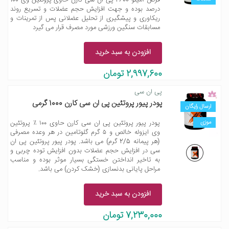
قرص آمینو 4600 پی ان سی کارن حاوی پروتئین وی 100
درصد بوده و جهت افزایش حجم عضلات و تسریع روند
ریکاوری و پیشگیری از تحلیل عضلانی پس از تمرینات و
مسابقات سنگین ورزشی مورد مصرف قرار می گیرد
افزودن به سبد خرید
2,997,600 تومان
پی ان سی
پودر پیور پروتئین پی ان سی کارن 1000 گرمی
ارسال رایگان
موزی
پودر پیور پروتئین پی ان سی کارن حاوی ١٠٠ ٪ پروتئین
وی ایزوله خالص و ۵ گرم گلوتامین در هر وعده مصرفی
(هر پیمانه 2/5 گرم) می باشد. پودر پیور پروتئین پی ان
سی در افزایش حجم عضلات بدون افزایش توده چربی و
به تاخیر انداختن خستگی بسیار موثر بوده و مناسب
مراحل پایانی بدنسازی (خشک کردن) می باشد.
افزودن به سبد خرید
7,230,000 تومان