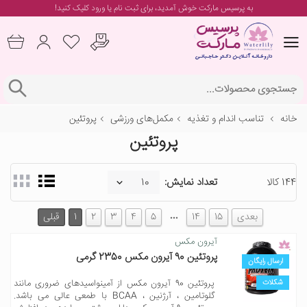
به پرسیس مارکت خوش آمدید، برای
ثبت نام یا ورود
کلیک کنید!
خانه
تناسب اندام و تغذیه
مکمل‌های ورزشی
پروتئین
پروتئین
144 کالا
تعداد نمایش:
…
بعدی
15
14
5
4
3
2
1
قبلی
آیرون مکس
پروتئین 90 آیرون مکس 2350 گرمی
ارسال رایگان
شکلات
پروتئین 90 آیرون مکس از آمینواسیدهای ضروری مانند
گلوتامین ، آرژنین ، BCAA با طمعی عالی می باشد.