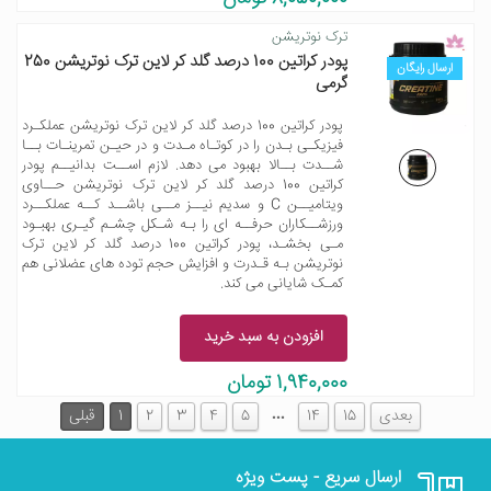
ترک نوتریشن
پودر کراتین 100 درصد گلد کر لاین ترک نوتریشن 250
ارسال رایگان
گرمی
پودر کراتین 100 درصد گلد کر لاین ترک نوتریشن عملکـرد
فیزیکـی بـدن را در کوتـاه مـدت و در حیـن تمرینـات بــا
شــدت بــالا بهبود می دهد. لازم اســت بدانیــم پودر
کراتین 100 درصد گلد کر لاین ترک نوتریشن حــاوی
ویتامیــن C و سدیم نیــز مــی باشــد کــه عملکــرد
ورزشــکاران حرفــه ای را بـه شـکل چشـم گیـری بهبـود
مـی بخشـد، پودر کراتین 100 درصد گلد کر لاین ترک
نوتریشن بـه قـدرت و افزایش حجم توده های عضلانی هم
کمـک شایانی می کند.
افزودن به سبد خرید
1,940,000 تومان
…
بعدی
15
14
5
4
3
2
1
قبلی
ارسال سریع - پست ویژه