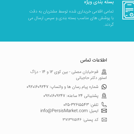
بسته بندی ویژه
تمامی اقلامی خریداری شده توسط مشتریان به دقت
با پوشش های مناسب بسته بندی و سپس ارسال می
گردند.
اطلاعات تماس
قم-خیابان مصلی - بین کوی 12 و 14 - دراگ
استور دکتر حاجبانی
شماره پیام رسان ها و واتساپ: 09201609247
پشتیبانی 24 ساعته: 09201609247
تلفن: 32615543-025
ایمیل: info@PersisMarket.com
کد پستی: ۳۷۱۳۹۱۵۱۴۶