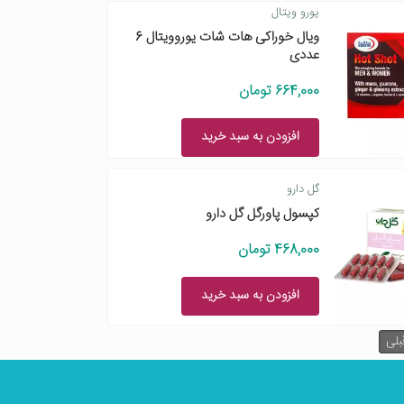
یورو ویتال
ویال خوراکی هات شات یوروویتال 6
عددی
664,000 تومان
افزودن به سبد خرید
گل دارو
کپسول پاورگل گل دارو
468,000 تومان
افزودن به سبد خرید
بلی