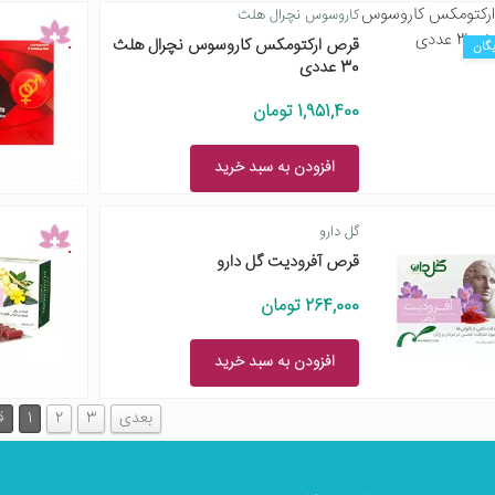
کاروسوس نچرال هلث
قرص ارکتومکس کاروسوس نچرال هلث
یگان
30 عددی
1,951,400 تومان
افزودن به سبد خرید
گل دارو
قرص آفرودیت گل دارو
264,000 تومان
افزودن به سبد خرید
بعدی
3
2
1
ق