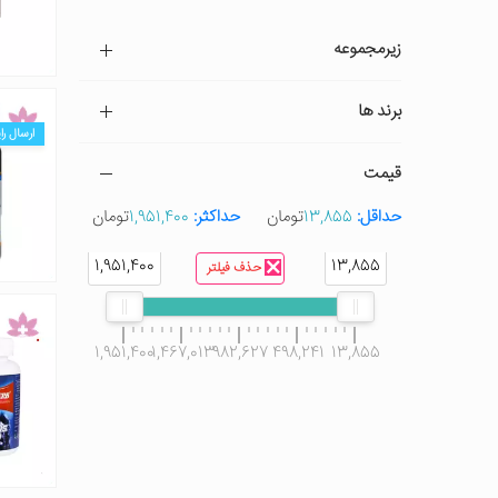
زیرمجموعه
برند ها
ارسال را
قیمت
حداقل:
13,855
تومان
حداکثر:
1,951,400
تومان
1,951,400
13,855
حذف فیلتر
1,951,400
1,467,013
982,627
498,241
13,855