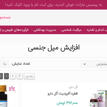
به پرسیس مارکت خوش آمدید، برای
ثبت نام یا ورود
کلیک کنید!
جستجوی پیشر
جستجوی
 اندام و تغذیه
مراقبت شخصی
مدیریت بهداشتی
فرآورده‌های طبیعی و ا
افزایش میل جنسی
تعداد نمایش:
بعدی
3
2
1
ق
گل دارو
قطره آفرودیت گل دارو
316,000 تومان