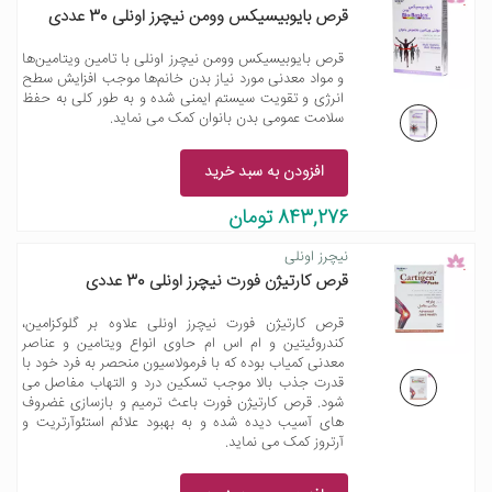
قرص بایوبیسیکس وومن نیچرز اونلی 30 عددی
قرص بایوبیسیکس وومن نیچرز اونلی با تامین ویتامین‌ها
و مواد معدنی مورد نیاز بدن خانم‌ها موجب افزایش سطح
انرژی و تقویت سیستم ایمنی شده و به طور کلی به حفظ
سلامت عمومی بدن بانوان کمک می نماید.
افزودن به سبد خرید
843,276 تومان
نیچرز اونلی
قرص کارتیژن فورت نیچرز اونلی 30 عددی
قرص کارتیژن فورت نیچرز اونلی علاوه بر گلوکزامین،
کندروئیتین و ام اس ام حاوی انواع ویتامین و عناصر
معدنی کمیاب بوده که با فرمولاسیون منحصر به فرد خود با
قدرت جذب بالا موجب تسکین درد و التهاب مفاصل می
شود. قرص کارتیژن فورت باعث ترمیم و بازسازی غضروف
های آسیب دیده شده و به بهبود علائم استئوآرتریت و
آرتروز کمک می نماید.