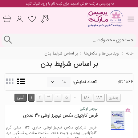
به پرسیس مارکت خوش آمدید، برای
ثبت نام یا ورود
کلیک کنید!
خانه
ویتامین‌ها و مکمل‌ها
بر اساس شرایط بدن
بر اساس شرایط بدن
1866 کالا
تعداد نمایش:
…
بعدی
187
186
5
4
3
2
1
قبلی
نیچرز اونلی
قرص کارتیژن مکس نیچرز اونلی 30 عددی
قرص کارتیژن مکس نیچرز اونلی حاوی 1126 میلی گرم
گلوکزامین بوده و جهت حفظ سلامت مفاصل، تسکین درد