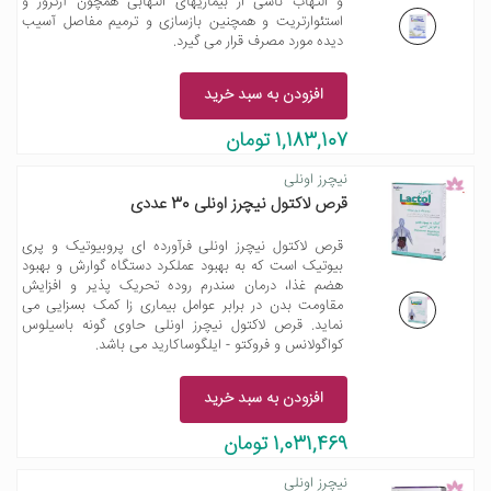
و التهاب ناشی از بیماریهای التهابی همچون آرتروز و
استئوارتریت و همچنین بازسازی و ترمیم مفاصل آسیب
دیده مورد مصرف قرار می گیرد.
افزودن به سبد خرید
1,183,107 تومان
نیچرز اونلی
قرص لاکتول نیچرز اونلی 30 عددی
قرص لاکتول نیچرز اونلی فرآورده ای پروبیوتیک و پری
بیوتیک است که به بهبود عملکرد دستگاه گوارش و بهبود
هضم غذا، درمان سندرم روده تحریک پذیر و افزایش
مقاومت بدن در برابر عوامل بیماری زا کمک بسزایی می
نماید. قرص لاکتول نیچرز اونلی حاوی گونه باسیلوس
کواگولانس و فروکتو - ایلگوساکارید می باشد.
افزودن به سبد خرید
1,031,469 تومان
نیچرز اونلی