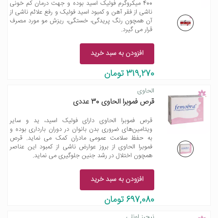
400 میکروگرم فولیک اسید بوده و جهت درمان کم خونی
ناشی از فقر آهن و کمبود اسید فولیک و رفع علائم ناشی از
آن همچون رنگ پریدگی، خستگی، ریزش مو مورد مصرف
قرار می گیرد.
افزودن به سبد خرید
319,270 تومان
الحاوى
قرص فموبرا الحاوی 30 عددی
قرص فموبرا الحاوی دارای فولیک اسید، ید و سایر
ویتامین‌های ضروری بدن بانوان در دوران بارداری بوده و
به حفظ سلامت عمومی مادران کمک می نماید. قرص
فموبرا الحاوی از بروز عوارض ناشی از کمبود این عناصر
همچون اختلال در رشد جنین جلوگیری می نماید.
افزودن به سبد خرید
697,080 تومان
نیچرز اونلی