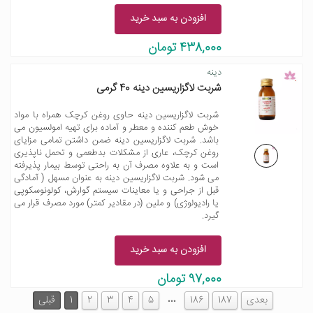
افزودن به سبد خرید
438,000 تومان
دینه
شربت لاگزاریسین دینه 40 گرمی
شربت لاگزاریسین دینه حاوی روغن کرچک همراه با مواد
خوش طعم کننده و معطر و آماده برای تهیه امولسیون می
باشد. شربت لاگزاریسین دینه ضمن داشتن تمامی مزایای
روغن کرچک، عاری از مشکلات بدطعمی و تحمل ناپذیری
است و به علاوه مصرف آن به راحتی توسط بیمار پذیرفته
می شود. شربت لاگزاریسین دینه به عنوان مسهل ( آمادگی
قبل از جراحی و یا معاینات سیستم گوارش، کولونوسکوپی
یا رادیولوژی) و ملین (در مقادیر کمتر) مورد مصرف قرار می
گیرد.
افزودن به سبد خرید
97,000 تومان
…
بعدی
187
186
5
4
3
2
1
قبلی