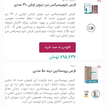
قرص بایوبیسیکس من نیچرز اونلی 30 عددی
قرص بایوبیسیکس من نیچرز اونلی ترکیبی از ۲۳ ریز
مغذی ضروری است که جهت حفظ سلامت عمومی،
تقویت سیستم ایمنی و بهبود عملکرد روزانه آقایان فرموله
شده است. آهن، زینک، سلنیوم و ویتامین های C ، E و
گروه B از جمله ترکیبات مهم قرص قرص بایو بیسیکس من
نیچرز اونلی می باشد.
افزودن به سبد خرید
895,737 تومان
دینه
قرص پروستادین دینه 50 عددی
قرص پروستادین دینه فرآورده ای طبیعی است که حاوی
عصاره ریشه خشک گزنه و عصاره میوه نخل اره ای می
باشد. مصرف قرص پروستادین دینه جهت درمان علائم
بزرگی خوش خیم پروستات و رفع اختلالات ادراری ناشی از
بزرگی خوش خیم پروستات همچون تکرر ادرار، سوزش ادرار
و احساس ناکامل بودن ادرار توصیه می گردد.