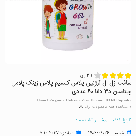
211 رای
سافت ژل ال آرژنین پلاس کلسیم پلاس زینک پلاس
ویتامین د3 دانا 60 عددی
Dana L Arginine Calcium Zinc Vitamin D3 60 Capsules
» مشاهده همه محصولات برند
دانا
تاریخ انقضاء: بیش از شانزده ماه
شمسی:
1406/09/26
میلادی:
2027-12-17