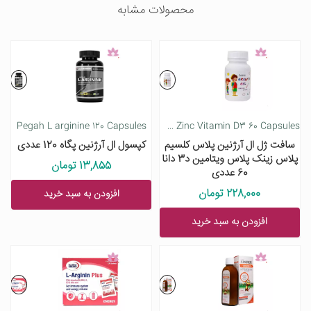
محصولات مشابه
Pegah L arginine 120 Capsules
Dana L Arginine Calcium Zinc Vitamin D3 60 Capsules
سافت ژل ال آرژنین پلاس کلسیم
کپسول ال آرژنین پگاه 120 عددی
پلاس زینک پلاس ویتامین د3 دانا
13,855 تومان
60 عددی
228,000 تومان
افزودن به سبد خرید
افزودن به سبد خرید