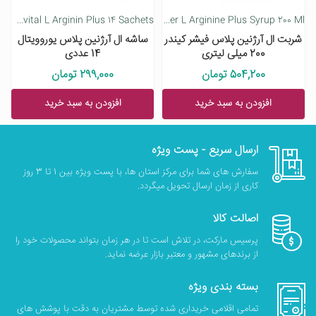
Eurhovital L Arginin Plus 14 Sachets
Fisher Kinder L Arginine Plus Syrup 200 Ml
شربت ال آرژنین پلاس فیشر کیندر
ساشه ال آرژنین پلاس یوروویتال
200 میلی لیتری
14 عددی
504,200 تومان
299,000 تومان
افزودن به سبد خرید
افزودن به سبد خرید
ارسال سریع - پست ویژه
سفارش های شما برای مرکز استان ها، با پست ویژه بین 1 تا 3 روز
کاری از زمان ارسال تحویل میگردد.
اصالت کالا
پرسیس مارکت، در تلاش است تا در هر زمان بتواند محصولات خود را
از برندهای مشهور و معتبر بازار عرضه نماید.
بسته بندی ویژه
تمامی اقلامی خریداری شده توسط مشتریان به دقت با پوشش های