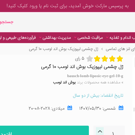
به پرسیس مارکت خوش آمدید، برای
ثبت نام یا ورود
کلیک کنید!
جستجوی پیشر
جستجوی
 اندام و تغذیه
مراقبت شخصی
مدیریت بهداشتی
فرآورده‌های طبیعی و ا
ی لنز های تماسی
ژل چشمی لیپوزیک بوش اند لومب 10 گرمی
 اندام و تغذیه
مراقبت شخصی
مدیریت بهداشتی
فرآورده‌های طبیعی و ا
5 رای
ژل چشمی لیپوزیک بوش اند لومب 10 گرمی
bausch-lomb-liposic-eye-gel-10-g
» مشاهده همه محصولات برند
بوش اند لومب
تاریخ انقضاء: بیش از دو سال
شمسی:
1407/05/30
میلادی:
2028-08-20