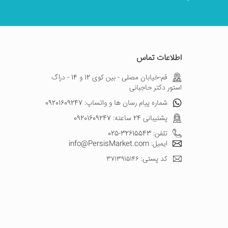
اطلاعات تماس
قم-خیابان مصلی - بین کوی 12 و 14 - دراگ
استور دکتر حاجبانی
شماره پیام رسان ها و واتساپ: 09201609247
پشتیبانی 24 ساعته: 09201609247
تلفن: 32615543-025
ایمیل: info@PersisMarket.com
کد پستی: ۳۷۱۳۹۱۵۱۴۶