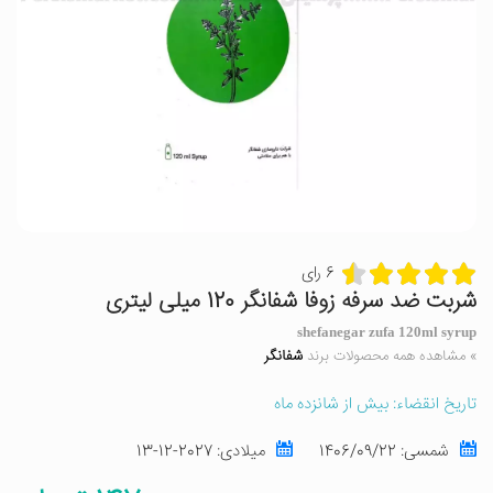
6 رای
شربت ضد سرفه زوفا شفانگر 120 میلی لیتری
shefanegar zufa 120ml syrup
» مشاهده همه محصولات برند
شفانگر
تاریخ انقضاء: بیش از شانزده ماه
شمسی:
1406/09/22
میلادی:
2027-12-13