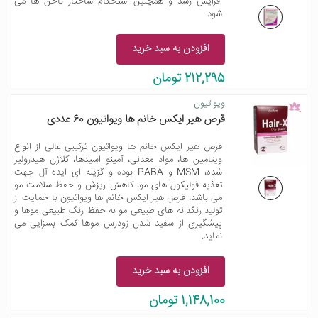
افزایش رشد و همچنین استحکام ساختار ناخن ها می
شود
افزودن به سبد خرید
212,295 تومان
ویواتیون
قرص هیر ایکس خانم ها ویواتیون 60 عددی
قرص هیر ایکس خانم ها ویواتیون ترکیبی عالی از انواع
ویتامین ها، مواد معدنی، آمینو اسیدها، کلاژن هیدرولیز
شده، MSM و PABA بوده و گزینه ای ایده آل جهت
تغذیه فولیکول های مو، کاهش ریزش و حفظ سلامت مو
می باشد، قرص هیر ایکس خانم ها ویواتیون با حمایت از
تولید رنگدانه های طبیعی مو به حفظ رنگ طبیعی موها و
پیشگیری از سفید شدن زودرس موها کمک بسزایی می
نماید.
افزودن به سبد خرید
1,148,100 تومان