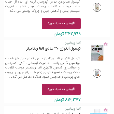
کپسول هیالورون پلاس آپوویتال گزینه ای ایده آل جهت
حفظ جوانی و شادابی پوست، مو و ناخن ، تقویت
سیستم ایمنی و کاهش چین و چروک پوستی می باشد.
افزودن به سبد خرید
342,999 تومان
آلفا ویتامینز
کپسول آلکوژن 30 عددی آلفا ویتامینز
کپسول آلکوژن آلفا ویتامینز حاوی کلاژن هیدرولیز شده و
ویتامین C می باشد . خاصیت آبرسانی ، آنتی اکسیدانی
و جوانسازی کپسول آلکوژن آلفا ویتامینز موجب تقویت
بافت پوست ، تسریع ترمیم زخم ها ، رفع چین و چروک
های پوستی و همچنین بهبود عملکرد مفاصل می گردد .
افزودن به سبد خرید
814,377 تومان
آلفا ویتامینز