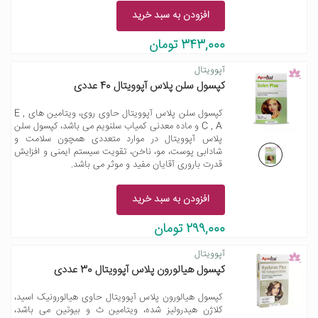
افزودن به سبد خرید
343,000 تومان
آپوویتال
کپسول سلن پلاس آپوویتال 40 عددی
کپسول سلن پلاس آپوویتال حاوی روی، ویتامین های E ,
C , A و ماده معدنی کمیاب سلنویم می باشد، کپسول سلن
پلاس آپوویتال در موارد متعددی همچون سلامت و
شادابی پوست، مو، ناخن، تقویت سیستم ایمنی و افزایش
قدرت باروری آقایان مفید و موثر می باشد.
افزودن به سبد خرید
299,000 تومان
آپوویتال
کپسول هیالورون پلاس آپوویتال 30 عددی
کپسول هیالورون پلاس آپوویتال حاوی هیالورونیک اسید،
کلاژن هیدرولیز شده، ویتامین ث و بیوتین می باشد،