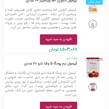
کپسول آلکوژن آلفا ویتامینز 60 عددی
ارسال رایگان
کپسول آلکوژن آلفا ویتامینز حاوی کلاژن هیدرولیز شده و
ویتامین C می باشد . خاصیت آبرسانی ، آنتی اکسیدانی
و جوانسازی کپسول آلکوژن آلفا ویتامینز موجب تقویت
بافت پوست ، تسریع ترمیم زخم ها ، رفع چین و چروک
های پوستی و همچنین بهبود عملکرد مفاصل می گردد .
افزودن به سبد خرید
1,503,068 تومان
وشا دارو
کپسول نرم پومگا 5 وشا دارو 60 عددی
کپسول نرم پومگا 5 وشا دارو فرآورده ای ارگانیک و متشکل
از روغن دانه انار بوده که به دلیل خاصیت ضد التهابی و
آنتی اکسیدانی قوی موجب پیشگیری از بروز پیری زودرس
، بازسازی و جوانسازی پوست می گردد. این مکمل
همچنین به کنترل سطح کلسترول خون نیز کمک شایانی
می نماید.
افزودن به سبد خرید