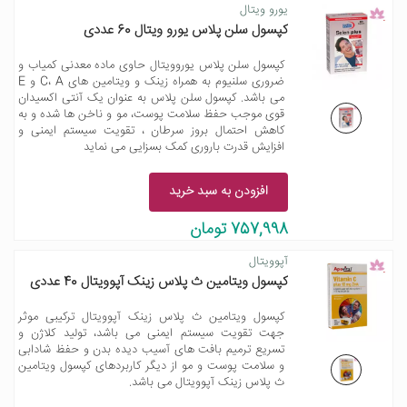
یورو ویتال
کپسول سلن پلاس یورو ویتال 60 عددی
کپسول سلن پلاس یوروویتال حاوی ماده معدنی کمیاب و
ضروری سلنیوم به همراه زینک و ویتامین های C، A و E
می باشد. کپسول سلن پلاس به عنوان یک آنتی اکسیدان
قوی موجب حفظ سلامت پوست، مو و ناخن ها شده و به
کاهش احتمال بروز سرطان ، تقویت سیستم ایمنی و
افزایش قدرت باروری کمک بسزایی می نماید
افزودن به سبد خرید
757,998 تومان
آپوویتال
کپسول ویتامین ث پلاس زینک آپوویتال 40 عددی
کپسول ویتامین ث پلاس زینک آپوویتال ترکیبی موثر
جهت تقویت سیستم ایمنی می باشد، تولید کلاژن و
تسریع ترمیم بافت های آسیب دیده بدن و حفظ شادابی
و سلامت پوست و مو از دیگر کاربردهای کپسول ویتامین
ث پلاس زینک آپوویتال می باشد.