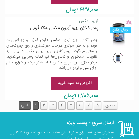
438,000 تومان
آیرون مکس
پودر کلاژن زیرو آیرون مکس 250 گرمی
ارسال رایگان
پودر کلاژن زیرو ایرون مکس حاوی کلاژن و ویتامین ث
بوده و به طور موثری موجب جوانسازی و رفع چروک‌های
پوستی می‌گردد. پودر کلاژن زیرو ایرون مکس همچنین به
تقویت استخوان و تاندون‌ها نیز کمک بسزایی می‌نماید،
پودر کلاژن یرو ایرون مکس فاقد شکر بوده و دارای طعم
چای سبز و لیمو می‌باشد.
افزودن به سبد خرید
1,705,000 تومان
بعدی
8
7
6
5
4
3
2
1
قبلی
ارسال سریع - پست ویژه
سفارش های شما برای مرکز استان ها، با پست ویژه بین 1 تا 3 روز
کاری از زمان ارسال تحویل میگردد.