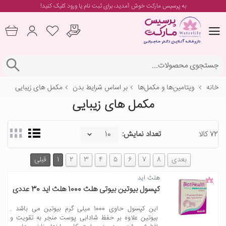
به پرسیس مارکت خوش آمدید، برای
ثبت نام یا ورود
کلیک کنید!
خانه
ویتامین‌ها و مکمل‌ها
بر اساس شرایط بدن
مکمل های زیبایی
مکمل های زیبایی
72 کالا
تعداد نمایش:
بعدی
8
7
6
5
4
3
2
1
قبلی
هلث اید
کپسول بیوتین بیوتی هلث 1000 هلث اید 30 عددی
این کپسول حاوی 1000 میلی گرم بیوتین می باشد .
بیوتین علاوه بر حفظ شادابی پوست منجر به تقویت و