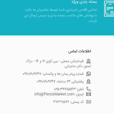
بسته بندی ویژه
تمامی اقلامی خریداری شده توسط مشتریان به دقت
با پوشش های مناسب بسته بندی و سپس ارسال می
گردند.
اطلاعات تماس
قم-خیابان مصلی - بین کوی 12 و 14 - دراگ
استور دکتر حاجبانی
شماره پیام رسان ها و واتساپ: 09201609247
پشتیبانی 24 ساعته: 09201609247
تلفن: 32615543-025
ایمیل: info@PersisMarket.com
کد پستی: ۳۷۱۳۹۱۵۱۴۶