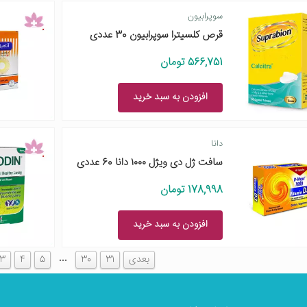
سوپرابیون
قرص کلسیترا سوپرابیون 30 عددی
566,751 تومان
افزودن به سبد خرید
دانا
سافت ژل دی ویژل ۱۰۰۰ دانا 60 عددی
178,998 تومان
افزودن به سبد خرید
…
بعدی
31
30
5
4
3