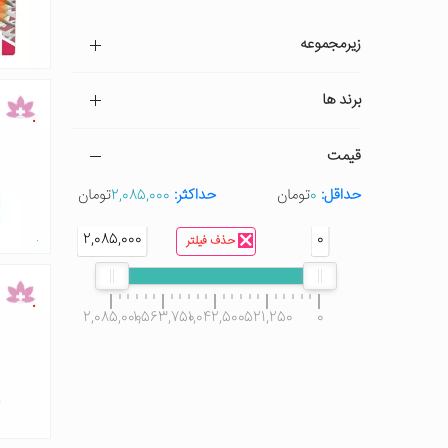
زیرمجموعه
برند ها
قیمت
حداقل:
0
تومان
حداکثر:
2,085,000
تومان
2,085,000
0
حذف فیلتر
2,085,000
1,563,750
1,042,500
521,250
0