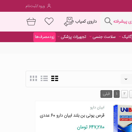
ورود/ثبت‌نام
فته
داروی کمیاب
 پیشرفته
رگانیک
سلامت جنسی
تجهیزات پزشکی
زودمصرف‌ها
داروی کمیاب
2
1
قبلی
ابیان دارو
قرص یونی بن بلند ابیان دارو 60 عددی
647,280 تومان