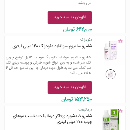
می باشد
افزودن به سبد خرید
662,000 تومان
دئودراگ
شامپو سلنیوم سولفاید دئودراگ 120 میلی لیتری
شامپو سلنیوم سولفاید دئودراگ موجب کنترل ترشح چربی
کف سر شده و به رفع انواع شوره،خارش و پوسته ریزی کف
سر کمک می نماید.طول دوره درمان با این شامپو حداقل 4
هفته می باشد
افزودن به سبد خرید
153,250 تومان
درمالیفت
شامپو ضدشوره ویتاکر درمالیفت مناسب موهای
چرب 200 میلی لیتری