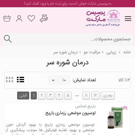
به پرسیس مارکت خوش آمدید، برای
ثبت نام یا ورود
کلیک کنید!
خانه
زیبایی
مراقبت مو
درمان شوره سر
درمان شوره سر
112 کالا
تعداد نمایش:
…
بعدی
12
11
5
4
3
2
1
قبلی
باریج اسانس
لوسیون موضعی رزماری باریج
لوسیون موضعی رزماری باریج با بهبود گردش خون
موضعی و بهبود تغذیه فولیکول ها موجب پیشگیری از