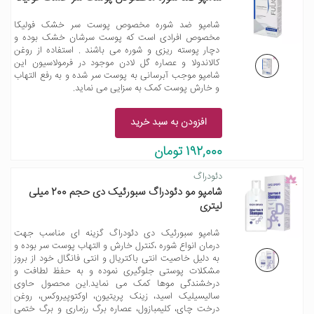
شامپو ضد شوره مخصوص پوست سر خشک فولیکا
مخصوص افرادی است که پوست سرشان خشک بوده و
دچار پوسته ریزی و شوره می باشند . استفاده از روغن
کالاندولا و عصاره گل لادن موجود در فرمولاسیون این
شامپو موجب آبرسانی به پوست سر شده و به رفع التهاب
و خارش پوست کمک به سزایی می نماید.
افزودن به سبد خرید
192,000 تومان
دئودراگ
شامپو مو دئودراگ سبورئیک دی حجم 200 میلی
لیتری
شامپو سبورئیک دی دئودراگ گزینه ای مناسب جهت
درمان انواع شوره ،کنترل خارش و التهاب پوست سر بوده و
به دلیل خاصیت انتی باکتریال و انتی فانگال خود از بروز
مشکلات پوستی جلوگیری نموده و به حفظ لطافت و
درخشندگی موها کمک می نماید.این محصول حاوی
سالیسیلیک اسید، زینک پریتیون، اوکتوپیروکس، روغن
درخت چای، کلیمبازول، عصاره برگ رزماری و برگ ختمی