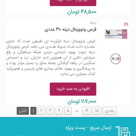
48,500 تومان
دینه
قرص ونوویتال دینه 30 عددی
قرص ونوویتال دینه فرآورده ای طبیعی است که حاوی
عصـاره دانـه شـاه بلـوط هنـدی می باشد. قرص ونوویتال
دینه جهت بهبود نارسایی مزمن شبکه سیاهرگی و رفع
عـوارض ناشی از آن همچون اِدم، خارش، درد و احساس
سنگینی در پاها، گرفتگی عضله ساق پا بسیار موثر بوده و
به پیشگیری و بهبود علائم بیماری های واریس و هموروئید
کمک بسزایی می نماید.
افزودن به سبد خرید
117,000 تومان
…
بعدی
15
14
5
4
3
2
1
قبلی
ارسال سریع - پست ویژه