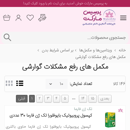
به پرسیس مارکت خوش آمدید، برای
ثبت نام یا ورود
کلیک کنید!
خانه
ویتامین‌ها و مکمل‌ها
بر اساس شرایط بدن
مکمل های رفع مشکلات گوارشی
مکمل های رفع مشکلات گوارشی
146 کالا
تعداد نمایش:
…
بعدی
15
14
5
4
3
2
1
قبلی
تک ژن فارما
کپسول پروبیوتیک بایوفلورا تک ژن فارما 30 عددی
کپسول پروبیوتیک بایوفلورا تک ژن فارما حاوی باکتری