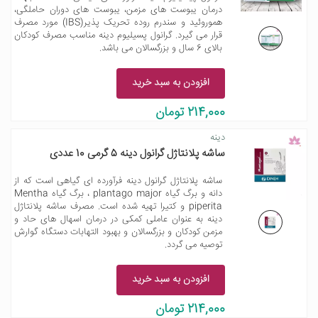
درمان یبوست های مزمن، یبوست های دوران حاملگی،
هموروئید و سندرم روده تحریک پذیر(IBS) مورد مصرف
قرار می گیرد. گرانول پسیلیوم دینه مناسب مصرف کودکان
بالای 6 سال و بزرگسالان می باشد.
افزودن به سبد خرید
214,000 تومان
دینه
ساشه پلانتاژل گرانول دینه 5 گرمی 10 عددی
ساشه پلانتاژل گرانول دینه فرآورده ای گیاهی است که از
دانه و برگ گیاه plantago major ، برگ گیاه Mentha
piperita و کتیرا تهیه شده است. مصرف ساشه پلانتاژل
دینه به عنوان عاملی کمکی در درمان اسهال های حاد و
مزمن کودکان و بزرگسالان و بهبود التهابات دستگاه گوارش
توصیه می گردد.
افزودن به سبد خرید
214,000 تومان