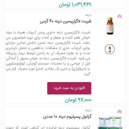
1,031,469 تومان
دینه
شربت لاگزاریسین دینه 40 گرمی
شربت لاگزاریسین دینه حاوی روغن کرچک همراه با مواد
خوش طعم کننده و معطر و آماده برای تهیه امولسیون می
باشد. شربت لاگزاریسین دینه ضمن داشتن تمامی مزایای
روغن کرچک، عاری از مشکلات بدطعمی و تحمل ناپذیری
است و به علاوه مصرف آن به راحتی توسط بیمار پذیرفته
می شود. شربت لاگزاریسین دینه به عنوان مسهل ( آمادگی
قبل از جراحی و یا معاینات سیستم گوارش، کولونوسکوپی
یا رادیولوژی) و ملین (در مقادیر کمتر) مورد مصرف قرار می
گیرد.
افزودن به سبد خرید
97,000 تومان
دینه
گرانول پسیلیوم دینه 10 عددی
گرانول پیسیلیوم دینه فرآورده ای گیاهی است که جهت