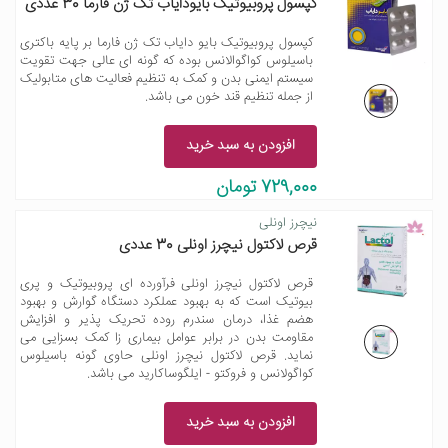
کپسول پروبیوتیک بایودایاب تک ژن فارما 30 عددی
کپسول پروبیوتیک بایو دایاب تک ژن فارما بر پایه باکتری
باسیلوس کواگوالانس بوده که گونه ای عالی جهت تقویت
سیستم ایمنی بدن و کمک به تنظیم فعالیت های متابولیک
از جمله تنظیم قند خون می باشد.
افزودن به سبد خرید
729,000 تومان
نیچرز اونلی
قرص لاکتول نیچرز اونلی 30 عددی
قرص لاکتول نیچرز اونلی فرآورده ای پروبیوتیک و پری
بیوتیک است که به بهبود عملکرد دستگاه گوارش و بهبود
هضم غذا، درمان سندرم روده تحریک پذیر و افزایش
مقاومت بدن در برابر عوامل بیماری زا کمک بسزایی می
نماید. قرص لاکتول نیچرز اونلی حاوی گونه باسیلوس
کواگولانس و فروکتو - ایلگوساکارید می باشد.
افزودن به سبد خرید