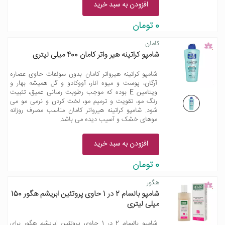
افزودن به سبد خرید
0 تومان
کامان
شامپو کراتینه هیر واتر کامان 400 میلی لیتری
شامپو کراتینه هیرواتر کامان بدون سولفات حاوی عصاره
آرگان، پوست و میوه انار، آووکادو و گل همیشه بهار و
ویتامین E بوده که موجب رطوبت رسانی عمیق، تثبیت
رنگ مو، تقویت و ترمیم مو، لخت کردن و نرمی مو می
شود. شامپو کراتینه هیرواتر کامان مناسب مصرف روزانه
موهای خشک و آسیب دیده می باشد.
افزودن به سبد خرید
0 تومان
هگور
شامپو بالسام 2 در 1 حاوی پروتئین ابریشم هگور 150
میلی لیتری
شامپو بالسام 2 در 1 حاوی پروتئین ابریشم هگور برای