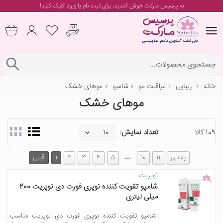
به پرسیس مارکت خوش آمدید، برای
ثبت نام یا ورود
کلیک کنید!
خانه
زیبایی
مراقبت مو
شامپو
موهای خشک
موهای خشک
109 کالا
تعداد نمایش:
…
بعدی
11
10
5
4
3
2
1
قبلی
نوپریت
شامپو تقویت کننده نوپری فورت دی نوپریت 200
میلی لیتری
شامپو تقویت کننده نوپری فورت دی نوپریت مناسب