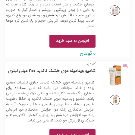
موهای خشک و کدر، آسیب دیده و یا رنگ شده است که
به دلیل دارا بودن پروتئین ابریشم و صمغ گوار به صورت
موثری موجب افزایش درخشش و نرم شدن مو، رفع کدری،
حالت پیدا کردن موها، افزایش حجم و باز شدن گره موها
شود.
افزودن به سبد خرید
0 تومان
کاندید
شامپو ویتامینه موی خشک کاندید 200 میلی لیتری
شامپو ویتامینه موی خشک کاندید حاوی ترکیبات مغذی
بوده و فاقد سولفات می باشد که قابل استفاده برای
موهای رنگ شده، دکلره شده و حتی کراتین شده نیز می
باشد. شامپو ویتامینه موی خشک کاندید با حفظ رطوبت
طبیعی موها، حفظ چربی طبیعی موها و تقویت آن، به
افزایش ماندگاری رنگ مو، افزایش استحکام مو، افزایش
رشد مو، افزایش درخشش و زیبایی، کاهش الکتریسیته و
جلوگیری از ریزش مو کمک شایانی می نماید.