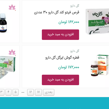
گل دارو
قرص فیتو کلد گل دارو 30 عددی
162,000 تومان
افزودن به سبد خرید
گل دارو
قطره گوش ایرگل گل دارو
172,000 تومان
افزودن به سبد خرید
…
بعدی
17
16
5
4
3