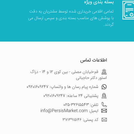
بسته بندی ویژه
تمامی اقلامی خریداری شده توسط مشتریان به دقت
با پوشش های مناسب بسته بندی و سپس ارسال می
گردند.
اطلاعات تماس
قم-خیابان مصلی - بین کوی 12 و 14 - دراگ
استور دکتر حاجبانی
شماره پیام رسان ها و واتساپ: 09201609247
پشتیبانی 24 ساعته: 09201609247
تلفن: 32615543-025
ایمیل: info@PersisMarket.com
کد پستی: ۳۷۱۳۹۱۵۱۴۶