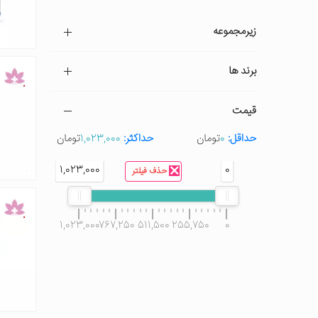
زیرمجموعه
برند ها
قیمت
حداقل:
0
تومان
حداکثر:
1,023,000
تومان
1,023,000
0
حذف فیلتر
1,023,000
767,250
511,500
255,750
0