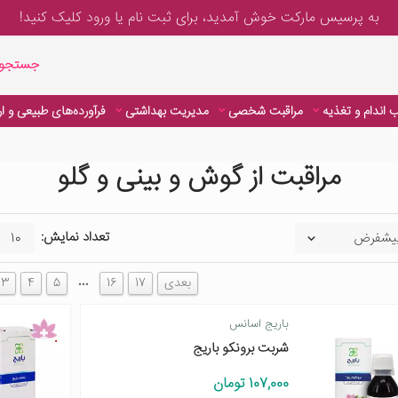
به پرسیس مارکت خوش آمدید، برای
ثبت نام یا ورود
کلیک کنید!
جستجوی پیشر
جستجوی
 اندام و تغذیه
مراقبت شخصی
مدیریت بهداشتی
فرآورده‌های طبیعی و ا
مراقبت از گوش و بینی و گلو
تعداد نمایش:
…
بعدی
17
16
5
4
3
باریج اسانس
شربت برونکو باریج
107,000 تومان