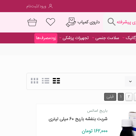
ورود/ثبت‌نام
فته
داروی کمیاب
 پیشرفته
رگانیک
سلامت جنسی
تجهیزات پزشکی
زودمصرف‌ها
داروی کمیاب
2
1
قبلی
باریج اسانس
شربت بنفشه باریج 60 میلی لیتری
162,000 تومان