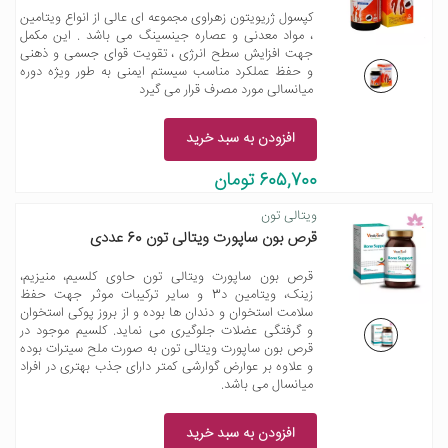
کپسول ژریویتون زهراوی مجموعه ای عالی از انواع ویتامین
، مواد معدنی و عصاره جینسینگ می باشد . این مکمل
جهت افزایش سطح انرژی ، تقویت قوای جسمی و ذهنی
و حفظ عملکرد مناسب سیستم ایمنی به طور ویژه دوره
میانسالی مورد مصرف قرار می گیرد
افزودن به سبد خرید
605,700 تومان
ویتالی تون
قرص بون ساپورت ویتالی تون 60 عددی
قرص بون ساپورت ویتالی تون حاوی کلسیم، منیزیم،
زینک، ویتامین د3 و سایر ترکیبات موثر جهت حفظ
سلامت استخوان و دندان ها بوده و از بروز پوکی استخوان
و گرفتگی عضلات جلوگیری می نماید. کلسیم موجود در
قرص بون ساپورت ویتالی تون به صورت ملح سیترات بوده
و علاوه بر عوارض گوارشی کمتر دارای جذب بهتری در افراد
میانسال می باشد.
افزودن به سبد خرید