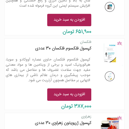
سال به بالا و تامین انرژی و رفع خستگی و همچنین
افزایش سیستم ایمنی این گروه فرموله شده است
افزودن به سبد خرید
651,900 تومان
فلکسان
کپسول فلکسوم فلکسان 30 عددی
کپسول فلکسوم فلکسان حاوی عصاره آووکادو و سویا،
هیالورونیک اسید و برخی از ویتامین ها و مواد معدنی
مفید جهت سلامت غضروف ها و مفاصل می باشد که
موجب پیشگیری و درمان علائم ناشی از بیماری های
التهابی بر مفاصل همچون آرتریت می شود.
افزودن به سبد خرید
387,000 تومان
زهراوی
کپسول ژریویتون زهراوی 30 عددی