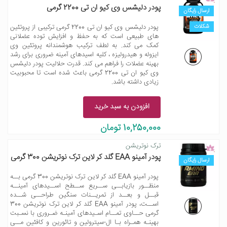
پودر دلیشس وی کیو ان تی 2200 گرمی
ارسال رایگان
شکلات
پودر دلیشس وی کیو ان تی 2200 گرمی ترکیبی از پروتئین
های طبیعی است که به حفظ و افزایش توده عضلانی
کمک می کند. به لطف ترکیب هوشمندانه پروتئین وی
ایزوله و هیدرولیزه ، کلیه اسیدهای آمینه ضروری برای رشد
بهینه عضلات را فراهم می کند. قدرت حلالیت پودر دلیشس
وی کیو ان تی 2200 گرمی باعث شده است تا محبوبیت
زیادی داشته باشد.
افزودن به سبد خرید
10,250,000 تومان
ترک نوتریشن
پودر آمینو EAA گلد کر لاین ترک نوتریشن 300 گرمی
ارسال رایگان
پودر آمینو EAA گلد کر لاین ترک نوتریشن 300 گرمی بــه
منظــور بازیابــی ســریع ســطح اســیدهای آمینــه
قبــل و بعــد از تمریــنات سنگین طراحــی شــده
اســت، پودر آمینو EAA گلد کر لاین ترک نوتریشن 300
گرمی حــاوی تمــام اسـیدهای آمینـه ضـروری با نسـبت
بهینـه همـراه بـا ال-سیترولین و تائورین و کافئین مــی