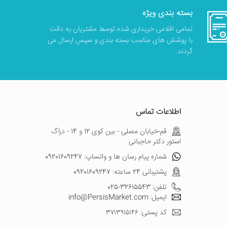
بسته بندی ویژه
تمامی اقلامی خریداری شده توسط مشتریان به دقت
با پوشش های مناسب بسته بندی و سپس ارسال می
گردند.
اطلاعات تماس
قم-خیابان مصلی - بین کوی 12 و 14 - دراگ
استور دکتر حاجبانی
شماره پیام رسان ها و واتساپ: 09201609247
پشتیبانی 24 ساعته: 09201609247
تلفن: 32615543-025
ایمیل: info@PersisMarket.com
کد پستی: ۳۷۱۳۹۱۵۱۴۶