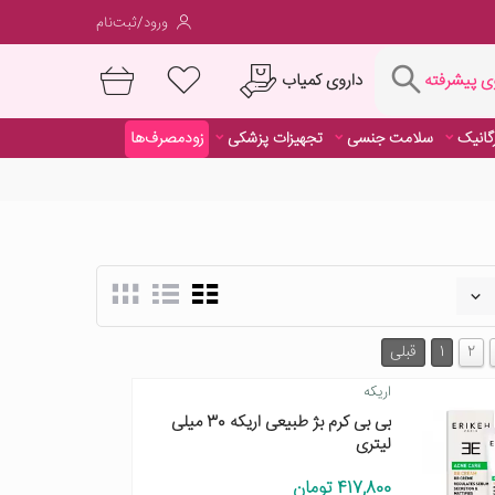
ورود/ثبت‌نام
فته
داروی کمیاب
 پیشرفته
رگانیک
سلامت جنسی
تجهیزات پزشکی
زودمصرف‌ها
داروی کمیاب
2
1
قبلی
اریکه
بی بی کرم بژ طبیعی اریکه 30 میلی
لیتری
417,800 تومان