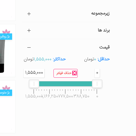
زیرمجموعه
برند ها
بژ روشن
قیمت
حداقل:
0
تومان
حداکثر:
1,555,000
تومان
1,555,000
0
حذف فیلتر
بژ متوس
1,555,000
1,166,250
777,500
388,750
0