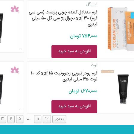
سی گل
کرم متعادل کننده چربی پوست (سی سی
کرم) spf 30 نچرال بژ سی گل 50 میلی
لیتری
754,000 تومان
افزودن به سبد خرید
نوت
کرم پودر تیوپی رجوونیت spf 15 کد 10
نوت 35 میلی لیتری
1,270,000 تومان
افزودن به سبد خرید
…
بعدی
12
11
5
4
3