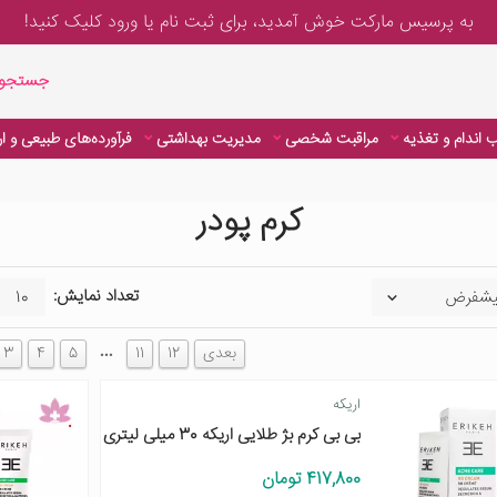
به پرسیس مارکت خوش آمدید، برای
ثبت نام یا ورود
کلیک کنید!
جستجوی پیشر
جستجوی
 اندام و تغذیه
مراقبت شخصی
مدیریت بهداشتی
فرآورده‌های طبیعی و ا
کرم پودر
تعداد نمایش:
…
بعدی
12
11
5
4
3
اریکه
بی بی کرم بژ طلایی اریکه 30 میلی لیتری
417,800 تومان