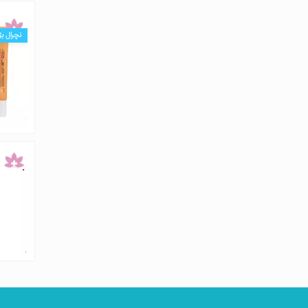
نچرال بژ