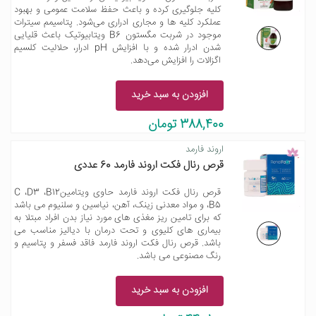
کلیه جلوگیری کرده و باعث حفظ سلامت عمومی و بهبود
عملکرد کلیه ها و مجاری ادراری می‌شود. پتاسیمم سیترات
موجود در شربت مگستون B6 ویتابیوتیک باعث قلیایی
شدن ادرار شده و با افزایش pH ادرار، حلالیت کلسیم
اگزالات را افزایش می‌دهد.
افزودن به سبد خرید
388,400 تومان
اروند فارمد
قرص رنال فکت اروند فارمد 60 عددی
قرص رنال فکت اروند فارمد حاوی ویتامینC ،D3 ،B12
،B5 و مواد معدنی زینک، آهن، نیاسین و سلنیوم می باشد
که برای تامین ریز مغذی های مورد نیاز بدن افراد مبتلا به
بیماری های کلیوی و تحت درمان با دیالیز مناسب می
باشد. قرص رنال فکت اروند فارمد فاقد فسفر و پتاسیم و
رنگ مصنوعی می باشد.
افزودن به سبد خرید