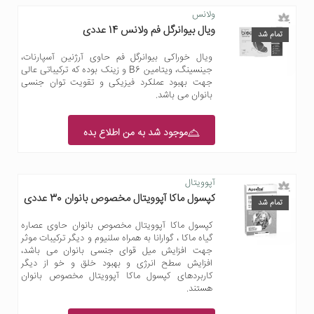
ولانس
ویال بیوانرگل فم ولانس 14 عددی
تمام شد
ویال خوراکی بیوانرگل فم حاوی آرژنین آسپارنات،
جینسینگ، ویتامین B6 و زینک بوده که ترکیباتی عالی
جهت بهبود عملکرد فیزیکی و تقویت توان جنسی
بانوان می باشد.
موجود شد به من اطلاع بده
آپوویتال
کپسول ماکا آپوویتال مخصوص بانوان 30 عددی
تمام شد
کپسول ماکا آپوویتال مخصوص بانوان حاوی عصاره
گیاه ماکا ، گوارانا به همراه سلنیوم و دیگر ترکیبات موثر
جهت افزایش میل قوای جنسی بانوان می باشد،
افزایش سطح انرژی و بهبود خلق و خو از دیگر
کاربردهای کپسول ماکا آپوویتال مخصوص بانوان
هستند.