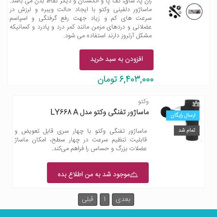
ران پا، ساق، کف پا و انگشتان و دیگر نقاط بدن می باشد.
ماساژور دلفینی وکتو با ایجاد حالت ویبره و لرزش در
سرعت های کم و زیاد جهت رفع گرفتگی و اسپاسم
عضلانی و دردهای مزمن مانند کمر درد و پادرد و کسانیکه
مشکل آرتروز دارند استفاده می شود.
افزودن به سبد خرید
6,403,000 تومان
وکتو
ماساژور تفنگی وکتو مدل LY668 A
ارسال رایگان
تمام شد
ماساژور تفنگی وکتو با چهار سری قابل تعویض و
قابلیت تنظیم سرعت در چهار سطح، امکان ماساژ
عضلات بزرگ و حساس را فراهم می‌کند.
موجود شد به من اطلاع بده
بعدی
1
قبلی