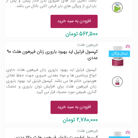
باشد، تامین نیاز های ضروری بدن مادر پیش و پس از
بارداری از ویژگی های بارز قرص اکتی ناتال می باشد.
افزودن به سبد خرید
562,500 تومان
فیرهون هلث
کپسول فرتیل اید بهبود باروری زنان فیرهون هلث 90
ارسال رایگان
عددی
کپسول فرتیل اید بهبود باروری زنان فیرهون هلث حاوی
انواع ویتامین ها و مواد معدنی ضروری جهت حفظ تعادل
هورمونی خانم ها می باشد. کپسول فرتیل اید بهبود باروری
زنان فیرهون هلث برای افزایش توان باروری و تخمک
گذاری طبیعی مورد مصرف قرار می گیرد.
افزودن به سبد خرید
2,780,000 تومان
فیرهون هلث
کپسول اوابوست بانوان فیرهون هلث 120 عددی