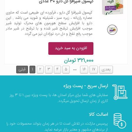
کپسول شیرافزا گل دارو 30 عددی
کپسول شیرافزا گل دارو ، فرآورده ای طبیعی است که حاوی
عصاره رازیانه ، زیره سبز ، شنبلیله و شوید می باشد . این
دارو با افزایش سطح هورمون های محرک تولید شیر
موجب افزایش ترشح شیر شده و با ترشح در شیر مادر
موجب رفع نفخ و دل درد نوزادان نیز می گردد
افزودن به سبد خرید
321,000 تومان
…
بعدی
17
16
5
4
3
2
1
قبلی
ارسال سریع - پست ویژه
سفارش های شما برای مرکز استان ها، با پست ویژه بین 1 تا 3 روز
کاری از زمان ارسال تحویل میگردد.
اصالت کالا
پرسیس مارکت، در تلاش است تا در هر زمان بتواند محصولات خود را
از برندهای مشهور و معتبر بازار عرضه نماید.