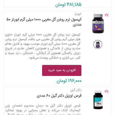
481,185 تومان
ابورنز
کپسول نرم روغن گل مغربی 1000 میلی گرم ابورنز 50
عددی
کپسول نرم روغن گل مغربی 1000 میلی گرم ابورنز حاوی
هزار میلی گرم روغن گل مغربی می باشد، کپسول نرم روغن
گل مغربی 1000 میلی گرم ابورنز موجب بهبود و کنترل علائم
سندرم پیش از قاعدگی و همچنین کاهش علایم در شروع
دوران یائسگی همچون گر گرفتگی ، خستگی ، درد سینه و
کمر ، بی قراری و خشکی پوست می‌شود.
افزودن به سبد خرید
196,000 تومان
دکتر گیل
قرص اوزیل دکتر گیل 60 عددی
قرص اوزیل دکتر گیل به درمان سندروم تخمدان پلی
کیستیک کمک می‌کند و نقش بسزایی در بهبود عملکرد