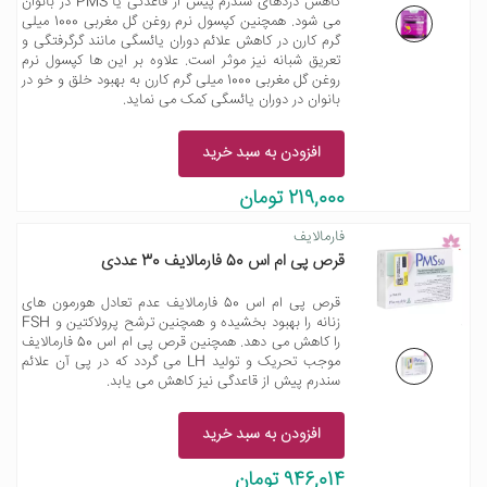
کاهش دردهای سندرم پیش از قاعدگی یا PMS در بانوان
می شود. همچنین کپسول نرم روغن گل مغربی 1000 میلی
گرم کارن در کاهش علائم دوران یائسگی مانند گرگرفتگی و
تعریق شبانه نیز موثر است. علاوه بر این ها کپسول نرم
روغن گل مغربی 1000 میلی گرم کارن به بهبود خلق و خو در
بانوان در دوران یائسگی کمک می نماید.
افزودن به سبد خرید
219,000 تومان
فارمالایف
قرص پی ام اس 50 فارمالایف 30 عددی
قرص پی ام اس 50 فارمالایف عدم تعادل هورمون های
زنانه را بهبود بخشیده و همچنین ترشح پرولاکتین و FSH
را کاهش می دهد. همچنین قرص پی ام اس 50 فارمالایف
موجب تحریک و تولید LH می گردد که در پی آن علائم
سندرم پیش از قاعدگی نیز کاهش می یابد.
افزودن به سبد خرید
946,014 تومان