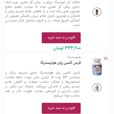
سافت ژل ایوینینگ پرایم رز روغن گل مغربی نورم لایف
حاوی روغن گل مغربی بوده که موجب تنظیم سطح
هورمون های زنانه شده و به کاهش علائم سندرم پیش از
قاعدگی و همچنین کنترل علائم دوران یائسگی همچون گر
گرفتگی، تعریق شبانه، درد و التهاب مفاصل کمک بسیار می
نماید.
افزودن به سبد خرید
334,200 تومان
هولیستیکا
قرص کلسی پاور هولیستیکا
قرص کلسی پاور هولیستیکا حاوی منیزیم، زینک و
ویتامین D3 بوده که ترکیبی عالی جهت حفظ سلامت
استخوان‌ها و عملکرد مناسب عضلات و کاهش علایم
سندرم پیش از قاعدگی می‌باشد. مصرف این مکمل در
دوران بارداری و شیردهی موجب تقویت مادر و رشد
مناسب نوزاد می‌شود .
افزودن به سبد خرید