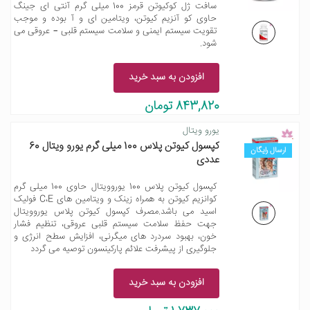
سافت ژل کوکیوتن قرمز 100 میلی گرم آنتی ای جینگ
حاوی کو آنزیم کیوتن، ویتامین ای و آ بوده و موجب
تقویت سیستم ایمنی و سلامت سیستم قلبی – عروقی می
شود.
افزودن به سبد خرید
843,820 تومان
یورو ویتال
کپسول کیوتن پلاس 100 میلی گرم یورو ویتال 60
ارسال رایگان
عددی
کپسول کیوتن پلاس 100 یوروویتال حاوی 100 میلی گرم
کوانزیم کیوتن به همراه زینک و ویتامین های C،E فولیک
اسید می باشد.مصرف کپسول کیوتن پلاس یوروویتال
جهت حفظ سلامت سیستم قلبی عروقی، تنظیم فشار
خون، بهبود سردرد های میگرنی، افزایش سطح انرژی و
جلوگیری از پیشرفت علائم پارکینسون توصیه می گردد
افزودن به سبد خرید