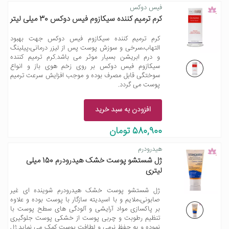
فیس دوکس
کرم ترمیم کننده سیکازوم فیس دوکس 30 میلی لیتر
کرم ترمیم کننده سیکازوم فیس دوکس جهت بهبود
التهاب،سرخی و سوزش پوست پس از لیزر درمانی،پیلینگ
و درم ابریشن بسیار موثر می باشد.کرم ترمیم کننده
سیکازوم فیس دوکس بر روی زخم هوی باز و انواع
سوختگی قابل مصرف بوده و موجب افزایش سرعت ترمیم
پوست می گردد.
افزودن به سبد خرید
580,900 تومان
هیدرودرم
ژل شستشو پوست خشک هیدرودرم 150 میلی
لیتری
ژل شستشو پوست خشک هیدرودرم شوینده ای غیر
صابونی،ملایم و با اسیدیته سازگار با پوست بوده و علاوه
بر پاکسازی مواد آرایشی و آلودگی های سطح پوست با
تنظیم رطوبت و چربی پوست از خشکی پوست جلوگیری
نموده و به حفظ نرمی و لطافت پوست کمک می نماید.ژل