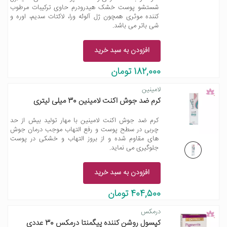
شستشو پوست خشک هیدرودرم حاوی ترکیبات مرطوب
کننده موثری همچون ژل آلوئه ورا، لاکتات سدیم، اوره و
شی باتر می باشد.
افزودن به سبد خرید
182,000 تومان
لامینین
کرم ضد جوش اکنت لامینین 30 میلی لیتری
کرم ضد جوش اکنت لامینین با مهار تولید بیش از حد
چربی در سطح پوست و رفع التهاب موجب درمان جوش
های مقاوم شده و از بروز التهاب و خشکی در پوست
جلوگیری می نماید.
افزودن به سبد خرید
404,500 تومان
درمکس
کپسول روشن کننده پیگمنتا درمکس 30 عددی