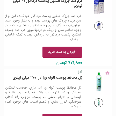
کرم ضد چروک اسکین پلاست درماگور 40 میلی
لیتری
کرم ضد چروک اسکین پلاست درماگور احیا کننده قوی و از
بین برنده چروک های پوست بوده و به دلیل وجود اسید
هیالورونیک سازگاری خوبی با ساختار و بافت پوست دارد.
وجود عناصر مس و زینک در فرمولاسیون کرم ضد چروک
اسکین پلاست درماگور به بازسازی پوست کمک شایانی
می نماید.
افزودن به سبد خرید
971,800 تومان
آدرا
ژل محافظ پوست آلوئه ورا آدرا 300 میلی لیتری
ژل محافظ پوست آلوئه ورا آدرا دارای خاصیت تسکین
دهندگی و ضد التهاب می باشد که با مرطوب کنندگی،
آبرسانی و التیام بخشی به پوست، موجب رفع آفتاب
سوختگی، کلاژن سازی و ترمیم آسیب های بوجود آمده
می شود.