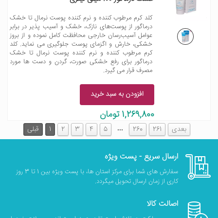
کلد کرم مرطوب کننده و نرم کننده پوست نرمال تا خشک
درماگور از پوست‌های نازک، خشک و آسیب پذیر در برابر
عوامل آسیب‌رسان خارجی محافظت کامل نموده و از بروز
خشکی، خارش و اگزمای پوست جلوگیری می نماید. کلد
کرم مرطوب کننده و نرم کننده پوست نرمال تا خشک
درماگور برای رفع خشکی صورت، گردن و دست ها مورد
مصرف قرار می گیرد.
افزودن به سبد خرید
1,269,800 تومان
…
بعدی
261
260
5
4
3
2
1
قبلی
ارسال سریع - پست ویژه
سفارش های شما برای مرکز استان ها، با پست ویژه بین 1 تا 3 روز
کاری از زمان ارسال تحویل میگردد.
اصالت کالا