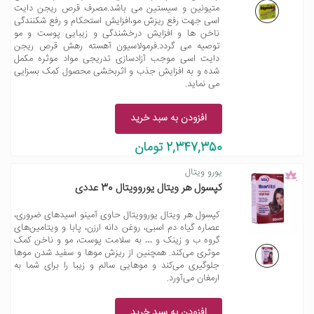
متیونین و سیستین می باشد.مصرف قرص ریجن دایت
اسی جهت رفع ریزش مو،افزایش استحکام و رفع شکنندگی
ناخن ها و افزایش درخشندگی و زیبایی پوست و مو
توصیه می گردد.فرمولاسیون آهسته رهش قرص ریجن
دایت اسی موجب آزادسازی تدریجی مواد موثره مکمل
شده و به افزایش جذب و اثربخشی محصول کمک بسزایی
می نماید.
افزودن به سبد خرید
2,347,350 تومان
یورو ویتال
کپسول هر ویتال یوروویتال 30 عددی
کپسول هر ویتال یوروویتال حاوی آمینو اسیدهای ضروری،
عصاره گیاه دم اسبی، روغن دانه ارزن، پابا و ویتامین‌های
گروه ب و زینک و … به سلامت پوست، مو و ناخن کمک
موثری می‌کند. همچنین از ریزش موها و سفید شدن موها
جلوگیری می‌کند و موهایی سالم و زیبا را برای شما به
ارمغان می‌آورد.
افزودن به سبد خرید