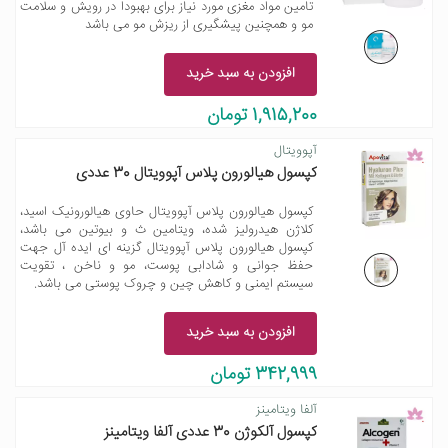
تامین مواد مغزی مورد نیاز برای بهبودا در رویش و سلامت
مو و همچنین پیشگیری از ریزش مو می باشد
افزودن به سبد خرید
1,915,200 تومان
آپوویتال
کپسول هیالورون پلاس آپوویتال 30 عددی
کپسول هیالورون پلاس آپوویتال حاوی هیالورونیک اسید،
کلاژن هیدرولیز شده، ویتامین ث و بیوتین می باشد،
کپسول هیالورون پلاس آپوویتال گزینه ای ایده آل جهت
حفظ جوانی و شادابی پوست، مو و ناخن ، تقویت
سیستم ایمنی و کاهش چین و چروک پوستی می باشد.
افزودن به سبد خرید
342,999 تومان
آلفا ویتامینز
کپسول آلکوژن 30 عددی آلفا ویتامینز