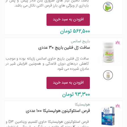
باشد، تامین نیاز های ضروری بدن مادر پیش و پس از
بارداری از ویژگی های بارز قرص اکتی ناتال می باشد.
افزودن به سبد خرید
562,500 تومان
باریج اسانس
سافت ژل فنلین باریج 30 عددی
سافت ژل فنلین باریج حاوی اسانس رازیانه بوده و موجب
کاهش دردهای دوران قاعدگی و همچنین افزایش شیر در
مادران شیرده می شود
افزودن به سبد خرید
93,300 تومان
هولیستیکا
قرص استئوکینون هولیستیکا 100 عددی
قرص استئوکینون هولیستیکا حاوی کلسیم، ویتامین D3 و