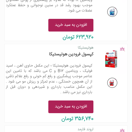
ویتامین K بوده که علاوه بر پیشگیری از پوکی استخوان
موجب بهبود رشد قد در سنین نوجوانی و حفظ عملکرد
عضلات می شود.
افزودن به سبد خرید
623,920 تومان
هولیستیکا
کپسول فرودین هولیستیکا
کپسول فرودین هولیستیکا ؛ این مکمل حاوی آهن ، اسید
فولیک ، ویتامین B12 و C می باشد که با تامین این
عناصر موجب پیشگیری و رفع کم خونی و رفع علائم ناشی
از آن همچون خستگی ، عدم تمرکز و ریزش مو می شود .
این مکمل مناسب بارداری و شیردهی و دوران قبل از
بارداری نیز می باشد .
افزودن به سبد خرید
356,740 تومان
اروند فارمد