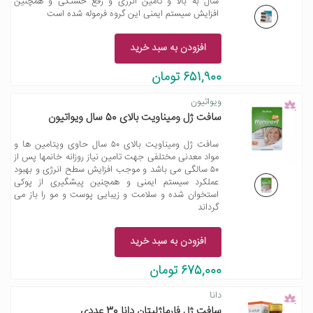
سال به بالا و تامین انرژی و رفع خستگی و همچنین
افزایش سیستم ایمنی این گروه فرموله شده است
افزودن به سبد خرید
651,900 تومان
ویواتیون
سافت ژل ومیناویت بالای 50 سال ویواتیون
سافت ژل ومیناویت بالای ۵۰ سال حاوی ویتامین ها و
مواد معدنی مختلفی جهت تامین نیاز روزانه خانمها پس از
۵۰ سالگی می باشد و موجب افزایش سطح انرژی و بهبود
عملکرد سیستم ایمنی و همچنین پیشگیری از پوکی
استخوان شده و سلامت و زیبایی پوست و مو را باز می
گرداند
افزودن به سبد خرید
675,000 تومان
دانا
سافت ژل فارماژلیتان دانا 30 عددی