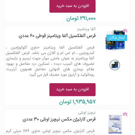
افزودن به سبد خرید
291,000 تومان
آلفا ویتامینز
قرص آلفلکسیل آلفا ویتامینز قوطی 60 عددی
ارسال رایگان
قرص آلفلکسیل آلفا ویتامینز حاوی گلوکوزامین ،
کندرویتین ، ام اس ام و کلاژن می باشد. قرص آلفلکسیل
آلفا ویتامینز به عنوان عاملی موثر جهت ترمیم و بازسازی
غضروف های آسیب دیده ، تسکین درد مفاصل و بهبود
علائم بیماری های التهابی مفاصل همچون آرتریت
روماتوئید و آرتروز مورد مصرف قرار می گیرد.
افزودن به سبد خرید
1,935,957 تومان
نیچرز اونلی
قرص کارتیژن مکس نیچرز اونلی 30 عددی
قرص کارتیژن مکس نیچرز اونلی حاوی 1126 میلی گرم