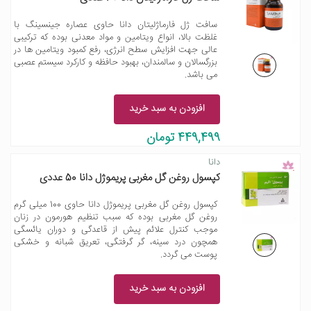
سافت ژل فارماژلیتان دانا حاوی عصاره جینسینگ با
غلظت بالا، انواع ویتامین و مواد معدنی بوده که ترکیبی
عالی جهت افزایش سطح انرژی، رفع کمبود ویتامین ها در
بزرگسالان و سالمندان، بهبود حافظه و کارکرد سیستم عصبی
می باشد.
افزودن به سبد خرید
449,499 تومان
دانا
کپسول روغن گل مغربی پریموژل دانا 50 عددی
کپسول روغن گل مغربی پریموژل دانا حاوی 100 میلی گرم
روغن گل مغربی بوده که سبب تنظیم هورمون در زنان
موجب کنترل علائم پیش از قاعدگی و دوران یائسگی
همچون درد سینه، گر گرفتگی، تعریق شبانه و خشکی
پوست می گردد.
افزودن به سبد خرید