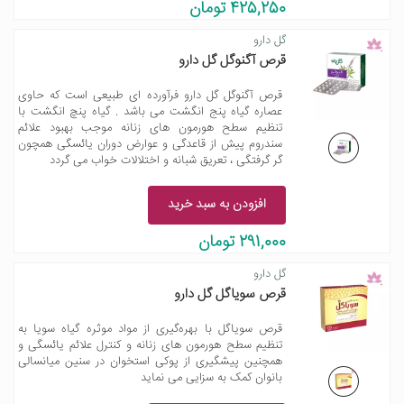
425,250 تومان
گل دارو
قرص آگنوگل گل دارو
قرص آگنوگل گل دارو فرآورده ای طبیعی است که حاوی
عصاره گیاه پنج انگشت می باشد . گیاه پنچ انگشت با
تنظیم سطح هورمون های زنانه موجب بهبود علائم
سندروم پیش از قاعدگی و عوارض دوران یائسگی همچون
گر گرفتگی ، تعریق شبانه و اختلالات خواب می گردد
افزودن به سبد خرید
291,000 تومان
گل دارو
قرص سویاگل گل دارو
قرص سویاگل با بهره‌گیری از مواد موثره گیاه سویا به
تنظیم سطح هورمون های زنانه و کنترل علائم یائسگی و
همچنین پیشگیری از پوکی استخوان در سنین میانسالی
بانوان کمک به سزایی می نماید