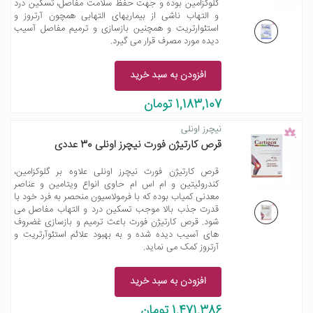
گلوکزامین بوده و جهت حفظ سلامت مفاصل، تسکین درد
و التهاب ناشی از بیماریهای التهابی همچون آرتروز و
استئوارتریت و همچنین بازسازی و ترمیم مفاصل آسیب
دیده مورد مصرف قرار می گیرد.
افزودن به سبد خرید
1,183,107 تومان
نیچرز اونلی
قرص کارتیژن فورت نیچرز اونلی 30 عددی
قرص کارتیژن فورت نیچرز اونلی علاوه بر گلوکزامین،
کندروئیتین و ام اس ام حاوی انواع ویتامین و عناصر
معدنی کمیاب بوده که با فرمولاسیون منحصر به فرد خود با
قدرت جذب بالا موجب تسکین درد و التهاب مفاصل می
شود. قرص کارتیژن فورت باعث ترمیم و بازسازی غضروف
های آسیب دیده شده و به بهبود علائم استئوآرتریت و
آرتروز کمک می نماید.
افزودن به سبد خرید
1,471,386 تومان