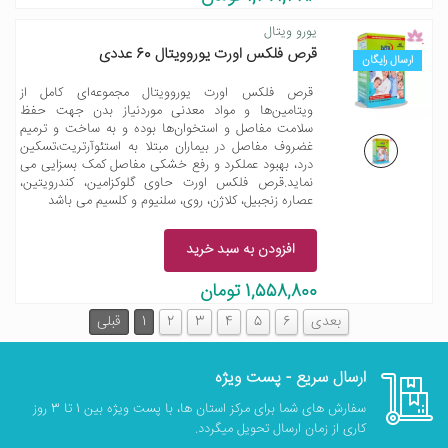
یورو ویتال
قرص فلکس اورت یوروویتال 60 عددی
ارسال رایگان
قرص فلکس اورت یوروویتال مجموعه‌ای کامل از
ویتامین‌ها و مواد معدنی موردنیاز بدن جهت حفظ
سلامت مفاصل و استخوان‌ها بوده و به ساخت و ترمیم
غضروف مفاصل در بیماران مبتلا به استئوآرتریت،تسکین
درد، بهبود عملکرد و رفع خشکی مفاصل کمک بسزایی می
نماید.قرص فلکس اورت حاوی گلوکزامین، کندرویتین،
عصاره زنجبیل، کلاژن، روی، سلنیوم و کلسیم می باشد
افزودن به سبد خرید
1,558,800 تومان
بعدی
6
5
4
3
2
1
قبلی
ارسال سریع - پست ویژه
سفارش های شما برای مرکز استان ها، با پست ویژه بین 1 تا 3 روز
کاری از زمان ارسال تحویل میگردد.