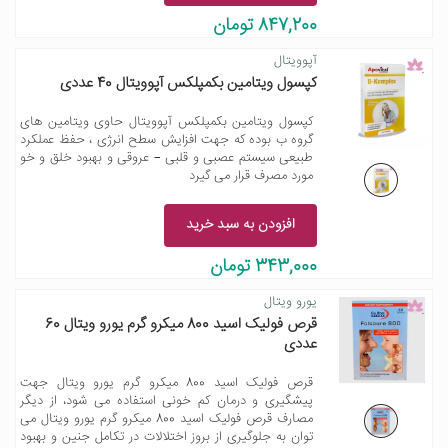
847,200 تومان
آپوویتال
کپسول ویتامین بکمپلکس آپوویتال 40 عددی
کپسول ویتامین بکمپلکس آپوویتال حاوی ویتامین های
گروه ب بوده که جهت افزایش سطح انرژی ، حفظ عملکرد
طبیعی سیستم عصبی و قلبی – عروقی و بهبود خلق و خو
مورد مصرف قرار می گیرد
افزودن به سبد خرید
343,000 تومان
یورو ویتال
قرص فولیک اسید 800 میکرو گرم یورو ویتال 60
عددی
قرص فولیک اسید 800 میکرو گرم یورو ویتال جهت
پیشگیری و درمان کم خونی استفاده می شود، از دیگر
مصارف قرص فولیک اسید 800 میکرو گرم یورو ویتال می
توان به جلوگیری از بروز اختلالات در تکامل جنین و بهبود