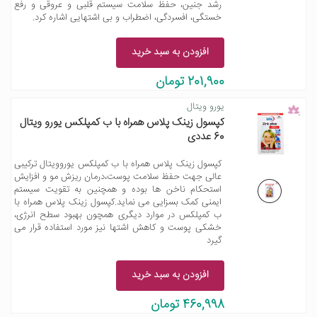
رشد جنین، حفظ سلامت سیستم قلبی و عروقی و رفع
خستگی، افسردگی، اضطراب و بی اشتهایی اشاره کرد.
افزودن به سبد خرید
201,900 تومان
یورو ویتال
کپسول زینک پلاس همراه با ب کمپلکس یورو ویتال
60 عددی
کپسول زینک پلاس همراه با ب کمپلکس یوروویتال ترکیبی
عالی جهت حفظ سلامت پوست،درمان ریزش مو و افزایش
استحکام ناخن ها بوده و همچنین به تقویت سیستم
ایمنی کمک بسزایی می نماید.کپسول زینک پلاس همراه با
ب کمپلکس در موارد دیگری همچون بهبود سطح انرژی،
خشکی پوست و کاهش اشتها نیز مورد استفاده قرار می
گیرد
افزودن به سبد خرید
460,998 تومان