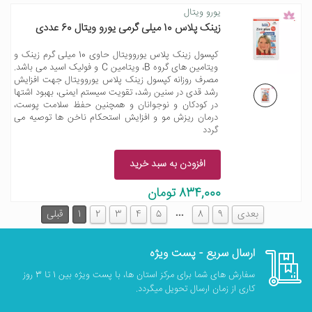
یورو ویتال
زینک پلاس 10 میلی گرمی یورو ویتال 60 عددی
کپسول زینک پلاس یوروویتال حاوی 10 میلی گرم زینک و
ویتامین های گروه B، ویتامین C و فولیک اسید می باشد.
مصرف روزانه کپسول زینک پلاس یوروویتال جهت افزایش
رشد قدی در سنین رشد، تقویت سیستم ایمنی، بهبود اشتها
در کودکان و نوجوانان و همچنین حفظ سلامت پوست،
درمان ریزش مو و افزایش استحکام ناخن ها توصیه می
گردد
افزودن به سبد خرید
834,000 تومان
…
بعدی
9
8
5
4
3
2
1
قبلی
ارسال سریع - پست ویژه
سفارش های شما برای مرکز استان ها، با پست ویژه بین 1 تا 3 روز
کاری از زمان ارسال تحویل میگردد.