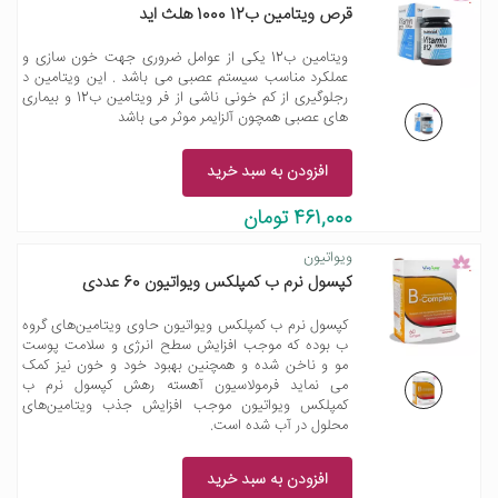
قرص ویتامین ب12 1000 هلث اید
ویتامین ب12 یکی از عوامل ضروری جهت خون سازی و
عملکرد مناسب سیستم عصبی می باشد . این ویتامین د
رجلوگیری از کم خونی ناشی از فر ویتامین ب12 و بیماری
های عصبی همچون آلزایمر موثر می باشد
افزودن به سبد خرید
461,000 تومان
ویواتیون
کپسول نرم ب کمپلکس ویواتیون 60 عددی
کپسول نرم ب کمپلکس ویواتیون حاوی ویتامین‌های گروه
ب بوده که موجب افزایش سطح انرژی و سلامت پوست
مو و ناخن شده و همچنین بهبود خود و خون نیز کمک
می نماید فرمولاسیون آهسته رهش کپسول نرم ب
کمپلکس ویواتیون موجب افزایش جذب ویتامین‌های
محلول در آب شده است.
افزودن به سبد خرید