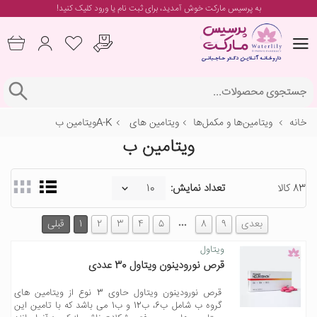
به پرسیس مارکت خوش آمدید، برای
ثبت نام یا ورود
کلیک کنید!
خانه
ویتامین‌ها و مکمل‌ها
ویتامین های A-K
ویتامین ب
ویتامین ب
83 کالا
تعداد نمایش:
…
بعدی
9
8
5
4
3
2
1
قبلی
ویتاول
قرص نورودینون ویتاول 30 عددی
قرص نورودینون ویتاول حاوی 3 نوع از ویتامین های
گروه ب شامل ب6، ب12 و ب1 می باشد که با تامین این