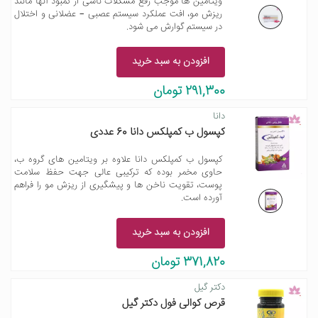
ویتامین ها موجب رفع مشکلات ناشی از کمبود آنها مانند
ریزش مو، افت عملکرد سیستم عصبی – عضلانی و اختلال
در سیستم گوارش می شود.
افزودن به سبد خرید
291,300 تومان
دانا
کپسول ب کمپلکس دانا 60 عددی
کپسول ب کمپلکس دانا علاوه بر ویتامین های گروه ب،
حاوی مخمر بوده که ترکیبی عالی جهت حفظ سلامت
پوست، تقویت ناخن ها و پیشگیری از ریزش مو را فراهم
آورده است.
افزودن به سبد خرید
371,820 تومان
دکتر گیل
قرص کوالی فول دکتر گیل