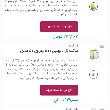
می باشد، قرص ویتامین د3 فورت 2000 هولیستیکا
موجب سلامت استخوان ها و عملکرد مناسب عضلات و
پیشگیری از گرفتگی عضلانی و همچنین تقویت سیستم
ایمنی می شود.
افزودن به سبد خرید
193,267 تومان
زهراوی
سافت ژل د ویتین 1000 زهراوی 50 عددی
سافت ژل د ویتین 1000 زهراوی هرکپسول ژلاتینی دی
ویتین حاوی 1000 واحد ویتامین D3 می باشد. سافت ژل
د ویتین 1000 زهراوی جهت افزایش جذب کلسیم ، حفظ
سلامت استخوان و دندان ها پیشگیری از پوکی استخوان
و پوسیدگی دندان ها مورد مصرف قرار می گیرد.
افزودن به سبد خرید
129,000 تومان
های هلث