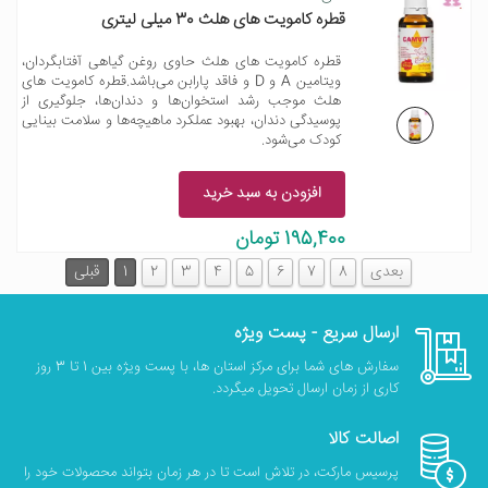
قطره کامویت های هلث 30 میلی لیتری
قطره کامویت های هلث حاوی روغن گیاهی آفتابگردان،
ویتامین A و D و فاقد پارابن می‌باشد.قطره کامویت های
هلث موجب رشد استخوان‌ها و دندان‌ها، جلوگیری از
پوسیدگی دندان، بهبود عملکرد ماهیچه‌ها و سلامت بینایی
کودک می‌شود.
افزودن به سبد خرید
195,400 تومان
بعدی
8
7
6
5
4
3
2
1
قبلی
ارسال سریع - پست ویژه
سفارش های شما برای مرکز استان ها، با پست ویژه بین 1 تا 3 روز
کاری از زمان ارسال تحویل میگردد.
اصالت کالا
پرسیس مارکت، در تلاش است تا در هر زمان بتواند محصولات خود را