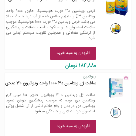
قرص ویتامین د3 فورت هولیستیکا حاوی 1000 واحد
ویتامین D3 و منیزیم خالص شده از آب دریا با جذب بالا
می باشد، قرص ویتامین د3 فورت 1000 هولیستیکا موجب
سلامت استخوان ها و عملکرد مناسب عضلات و پیشگیری
از گرفتگی عضلانی و همچنین تقویت سیستم ایمنی می
شود.
افزودن به سبد خرید
184,880 تومان
ویواتیون
سافت ژل ویتامین د3 1000 واحد ویواتیون 30 عددی
سافت ژل ویتامین د ۳ ویواتیون حاوی ۱۰۰ میلی گرم
ویتامین دی بوده که موجب پیشگیری درمان کمبود
ویتامین دی در بدن و رفع علائم ناشی از آن شامل پوکی
استخوان درد عضلانی و خستگی میشود.
افزودن به سبد خرید