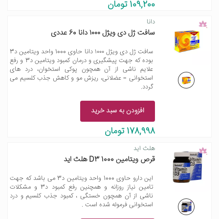
109,200 تومان
دانا
سافت ژل دی ویژل ۱۰۰۰ دانا 60 عددی
سافت ژل دی ویژل ۱۰۰۰ دانا حاوی 1000 واحد ویتامین د3
بوده که جهت پیشگیری و درمان کمبود ویتامین د3 و رفع
علایم ناشی از آن همچون پوکی استخوان، درد های
استخوانی – عضلانی، ریزش مو و کاهش جذب کلسیم می
گردد.
افزودن به سبد خرید
178,998 تومان
هلث اید
قرص ویتامین D3 1000 هلث اید
این دارو حاوی 1000 واحد ویتامین د3 می باشد که جهت
تامین نیاز روزانه و همچنین رفع کمبود د3 و مشکلات
ناشی از آن همچون خستگی ، کمبود جذب کلسیم و درد
استخوانی فرموله شده است .