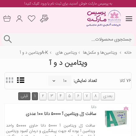
به پرسیس مارکت خوش آمدید، برای
ثبت نام یا ورود
کلیک کنید!
خانه
ویتامین‌ها و مکمل‌ها
ویتامین های A-K
ویتامین د و آ
ویتامین د و آ
76 کالا
تعداد نمایش:
بعدی
8
7
6
5
4
3
2
1
قبلی
دانا
سافت ژل ویتامین آ ۵۰۰۰۰ دانا 100 عددی
سافت ژل ویتامین آ ۵۰۰۰۰ دانا حاوی 50000 واحد
ویتامین آ بوده که جهت پیشگیری و درمان کمبود ویتامین