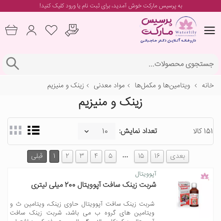
به پرسیس مارکت خوش آمدید، برای
ثبت نام یا ورود
کلیک کنید!
خانه
ویتامین‌ها و مکمل‌ها
مواد معدنی
زینک و منیزیم
زینک و منیزیم
151 کالا
تعداد نمایش:
…
بعدی
16
15
5
4
3
2
1
قبلی
آپوویتال
شربت زینک سافت آپوویتال 200 میلی لیتری
شربت زینک سافت آپوویتال حاوی زینک، ویتامین ث و
ویتامین های گروه ب می باشد، شربت زینک سافت