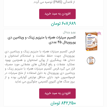
از قاعدگی (PMS) توصیه می گردد.
افزودن به سبد خرید
607,689 تومان
یورو ویتال
کلسیم سیترات همراه با منیزیم زینک و ویتامین دی
یوروویتال 45 عددی
قرص کلسیم سیترات همراه با منیزیم زینک و ویتامین دی
یوروویتال جهت حفظ سلامت و استحکام استخوان و
دندان ها، پیشگیری از پوکی استخوان و همچنین بهبود
عملکرد عضلات و رفع گرفتگی های عضلانی مورد مصرف
قرار می گیرد.قرص کلسیم سیترات همراه با منیزیم زینک و
ویتامین دی یوروویتال به دلیل استفاده از ملح سیترات در
فرمولاسیون خود دارای حداقل عوارض گوارشی بوده و از
بروز سنگ های کلیوی کلسیمی جلوگیری می نماید
افزودن به سبد خرید
842,250 تومان