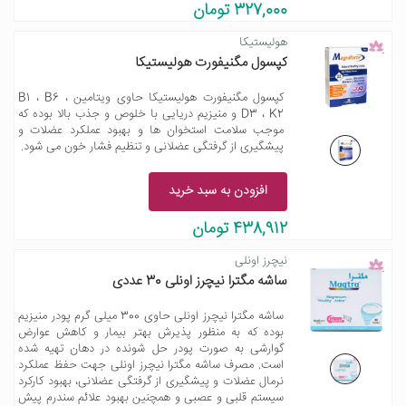
327,000 تومان
هولیستیکا
کپسول مگنیفورت هولیستیکا
کپسول مگنیفورت هولیستیکا حاوی ویتامین B1 ، B6 ،
D3 ، K2 و منیزیم دریایی با خلوص و جذب بالا بوده که
موجب سلامت استخوان ها و بهبود عملکرد عضلات و
پیشگیری از گرفتگی عضلانی و تنظیم فشار خون می شود.
افزودن به سبد خرید
438,912 تومان
نیچرز اونلی
ساشه مگترا نیچرز اونلی 30 عددی
ساشه مگترا نیچرز اونلی حاوی 300 میلی گرم پودر منیزیم
بوده که به منظور پذیرش بهتر بیمار و کاهش عوارض
گوارشی به صورت پودر حل شونده در دهان تهیه شده
است. مصرف ساشه مگترا نیچرز اونلی جهت حفظ عملکرد
نرمال عضلات و پیشگیری از گرفتگی عضلانی، بهبود کارکرد
سیستم قلبی و عصبی و همچنین بهبود علائم سندرم پیش