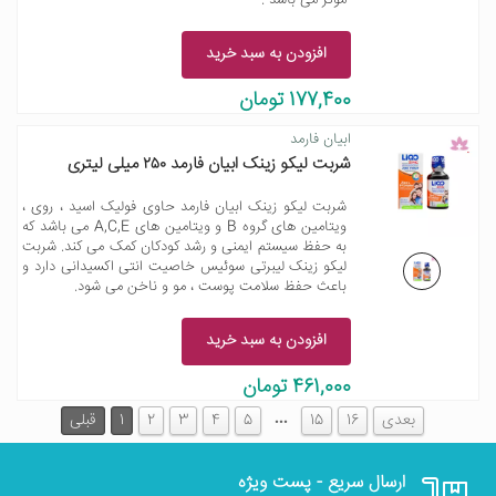
موثر می باشد .
افزودن به سبد خرید
177,400 تومان
ابیان فارمد
شربت لیکو زینک ابیان فارمد ۲۵۰ میلی لیتری
شربت لیکو زینک ابیان فارمد حاوی فولیک اسید ، روی ،
ویتامین های گروه B و ویتامین های A,C,E می باشد که
به حفظ سیستم ایمنی و رشد کودکان کمک می کند. شربت
لیکو زینک لیبرتی سوئیس خاصیت انتی اکسیدانی دارد و
باعث حفظ سلامت پوست ، مو و ناخن می شود.
افزودن به سبد خرید
461,000 تومان
…
بعدی
16
15
5
4
3
2
1
قبلی
ارسال سریع - پست ویژه