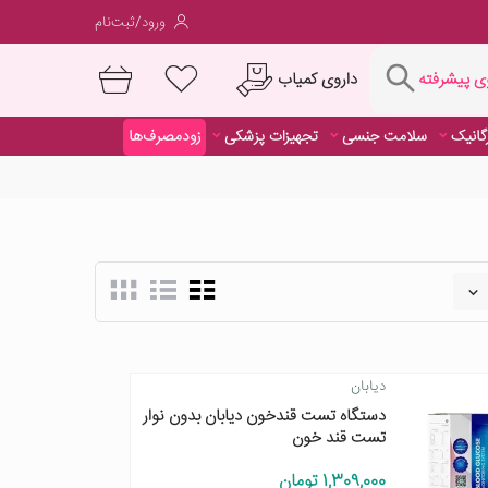
ورود/ثبت‌نام
فته
داروی کمیاب
 پیشرفته
رگانیک
سلامت جنسی
تجهیزات پزشکی
زودمصرف‌ها
داروی کمیاب
دیابان
دستگاه تست قندخون دیابان بدون نوار
تست قند خون
1,309,000 تومان