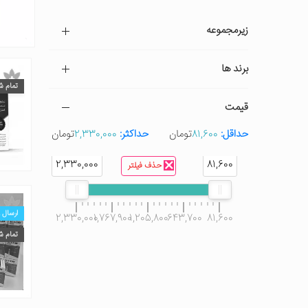
زیرمجموعه
برند ها
تمام ش
قیمت
حداقل:
81,600
تومان
حداکثر:
2,330,000
تومان
2,330,000
81,600
حذف فیلتر
ارسال ر
2,330,000
1,767,900
1,205,800
643,700
81,600
تمام ش