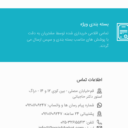
بسته بندی ویژه
تمامی اقلامی خریداری شده توسط مشتریان به دقت
با پوشش های مناسب بسته بندی و سپس ارسال می
گردند.
اطلاعات تماس
قم-خیابان مصلی - بین کوی 12 و 14 - دراگ
استور دکتر حاجبانی
شماره پیام رسان ها و واتساپ: 09201609247
پشتیبانی 24 ساعته: 09201609247
تلفن: 32615543-025