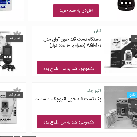
افزودن به سبد خرید
آوان
د
تمام شد
دستگاه تست قند خون آوان مدل
AGM01 (همراه با 10 عدد نوار)
موجود شد به من اطلاع بده
اکیو چک
ایگان
تمام شد
پک تست قند خون اکیوچک اینستنت
د
موجود شد به من اطلاع بده