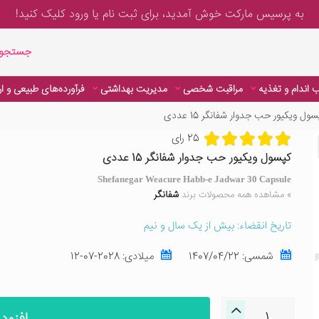
به پرسیس مارکت خوش آمدید، برای
ثبت نام یا ورود
کلیک کنید!
جستجوی پیشر
جستجوی
 اندام و تغذیه
مراقبت شخصی
مدیریت بهداشتی
فرآورده‌های طبیعی و ا
ول ویکیور حب جدوار شفانگر 15 عددی
 اندام و تغذیه
مراقبت شخصی
مدیریت بهداشتی
فرآورده‌های طبیعی و ا
25 رای
کپسول ویکیور حب جدوار شفانگر 15 عددی
Shefanegar Weacure Habb-e Jadwar 30 Capsule
» مشاهده همه محصولات برند
شفانگر
تاریخ انقضاء: بیش از یک سال و نیم
شمسی:
1407/04/22
میلادی:
2028-07-12