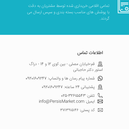
تمامی اقلامی خریداری شده توسط مشتریان به دقت
با پوشش های مناسب بسته بندی و سپس ارسال می
گردند.
اطلاعات تماس
قم-خیابان مصلی - بین کوی 12 و 14 - دراگ
استور دکتر حاجبانی
شماره پیام رسان ها و واتساپ: 09201609247
پشتیبانی 24 ساعته: 09201609247
تلفن: 32615543-025
ایمیل: info@PersisMarket.com
کد پستی: ۳۷۱۳۹۱۵۱۴۶