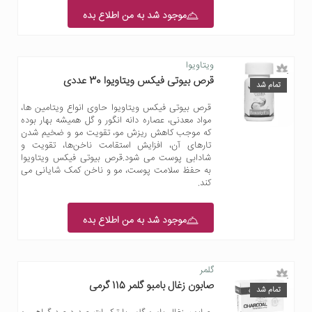
موجود شد به من اطلاع بده
ویتاویوا
قرص بیوتی فیکس ویتاویوا 30 عددی
تمام شد
قرص بیوتی فیکس ویتاویوا حاوی انواع ویتامین ها،
مواد معدنی، عصاره دانه انگور و گل همیشه بهار بوده
که موجب کاهش ریزش مو، تقویت مو و ضخیم شدن
تارهای آن، افزایش استقامت ناخن‌ها، تقویت و
شادابی پوست می شود.قرص بیوتی فیکس ویتاویوا
به حفظ سلامت پوست، مو و ناخن کمک شایانی می
کند.
موجود شد به من اطلاع بده
گلمر
صابون زغال بامبو گلمر 115 گرمی
تمام شد