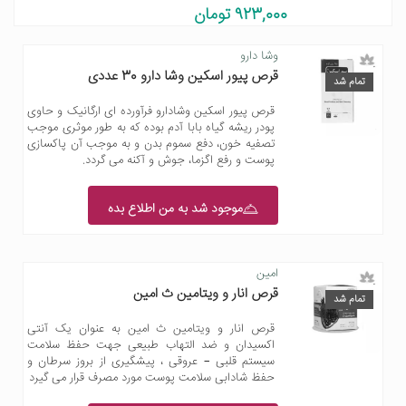
923,000 تومان
وشا دارو
قرص پیور اسکین وشا دارو 30 عددی
تمام شد
قرص پیور اسکین وشادارو فرآورده ای ارگانیک و حاوی
پودر ریشه گیاه بابا آدم بوده که به طور موثری موجب
تصفیه خون، دفع سموم بدن و به موجب آن پاکسازی
پوست و رفع اگزما، جوش و آکنه می گردد.
موجود شد به من اطلاع بده
امین
قرص انار و ویتامین ث امین
تمام شد
قرص انار و ویتامین ث امین به عنوان یک آنتی
اکسیدان و ضد التهاب طبیعی جهت حفظ سلامت
سیستم قلبی – عروقی ، پیشگیری از بروز سرطان و
حفظ شادابی سلامت پوست مورد مصرف قرار می گیرد