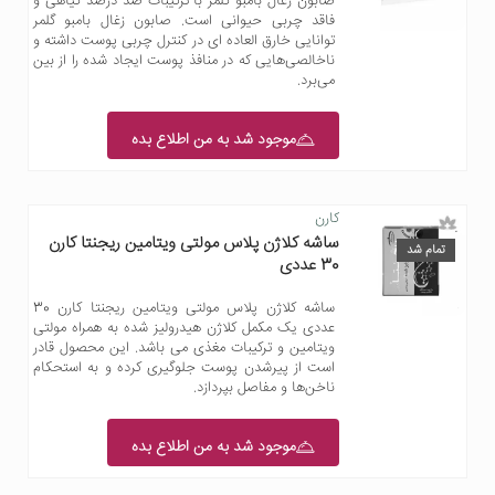
صابون زغال بامبو گلمر با ترکیبات صد درصد گیاهی و
فاقد چربی حیوانی است. صابون زغال بامبو گلمر
توانایی خارق العاده ای در کنترل چربی پوست داشته و
ناخالصی‌هایی که در منافذ پوست ایجاد شده را از بین
می‌برد.
موجود شد به من اطلاع بده
کارن
ساشه کلاژن پلاس مولتی ویتامین ریجنتا کارن
تمام شد
30 عددی
ساشه کلاژن پلاس مولتی ویتامین ریجنتا کارن 30
عددی یک مکمل کلاژن هیدرولیز شده به همراه مولتی
ویتامین و ترکیبات مغذی می باشد. این محصول قادر
است از پیر‌شدن پوست جلوگیری کرده و به استحکام
ناخن‌ها و مفاصل بپردازد.
موجود شد به من اطلاع بده