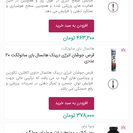
افزایش سطح انرژی در طول روز و همچنین در حین
فعالیت های ورزشی شده و همچنین سطح هوشیاری و
عملکرد ذهنی را افزایش می دهد.
افزودن به سبد خرید
463,200 تومان
هانسال بای سانوتکت
قرص جوشان انرژی درینک هانسال بای سانوتکت 20
عددی
قرص جوشان انرژی درینک هانسال حاوی کافئین، تائورین
و ویتامین های گروه ب می باشد که ترکیبی عالی جهت
افزایش توان جسمی و تمرکز ذهنی در تمرینات ورزشی و
رفع خستگی می باشد.
افزودن به سبد خرید
378,000 تومان
ویوا پاور
پودر کراتین مونوهیدرات ویوا پاور 100 گرمی