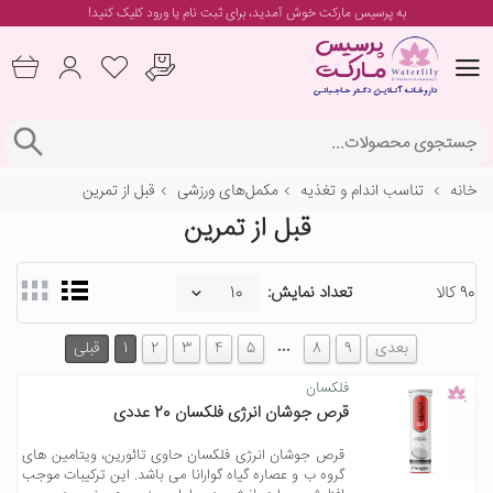
به پرسیس مارکت خوش آمدید، برای
ثبت نام یا ورود
کلیک کنید!
خانه
تناسب اندام و تغذیه
مکمل‌های ورزشی
قبل از تمرین
قبل از تمرین
90 کالا
تعداد نمایش:
…
بعدی
9
8
5
4
3
2
1
قبلی
فلکسان
قرص جوشان انرژی فلکسان 20 عددی
قرص جوشان انرژی فلکسان حاوی تائورین، ویتامین های
گروه ب و عصاره گیاه گوارانا می باشد. این ترکیبات موجب